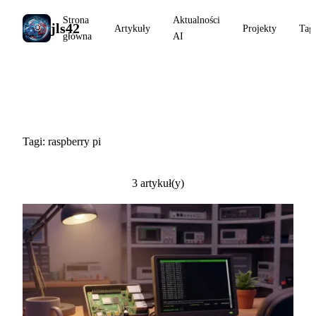
Strona
Aktualności
jls42
Artykuły
Projekty
Tag
główna
AI
#raspberry pi
Tagi: raspberry pi
3 artykuł(y)