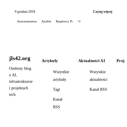
własnej roli.
9 grudnia 2018
Czytaj więcej
Automatisation
Ansible
Raspberry Pi
+3
jls42.org
Artykuły
Aktualności AI
Proje
Osobisty blog
Wszystkie
Wszystkie
o AI,
artykuły
aktualności
infrastrukturze
i projektach
Tagi
Kanał RSS
tech
Kanał
RSS