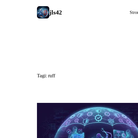
jls42
Stro
#ruff
Tagi: ruff