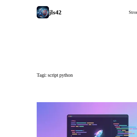
jls42
Stro
#script pyt
Tagi: script python