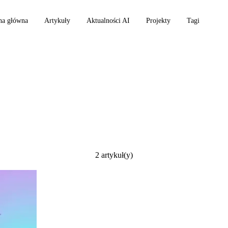
na główna
Artykuły
Aktualności AI
Projekty
Tagi
hon
2 artykuł(y)