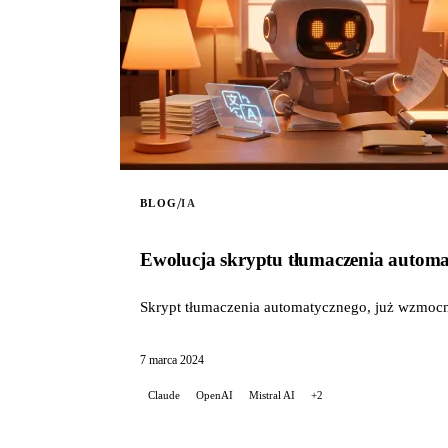
/
BLOG
IA
Ewolucja skryptu tłumaczenia automa
Skrypt tłumaczenia automatycznego, już wzmocni
7 marca 2024
Claude
OpenAI
Mistral AI
+2