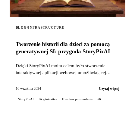
/
BLOG
INFRASTRUCTURE
Tworzenie historii dla dzieci za pomocą
generatywnej SI: przygoda StoryPixAI
Dzięki StoryPixAI moim celem było stworzenie
interaktywnej aplikacji webowej umożliwiającej
użytkownikom generowanie opowieści dla dzieci,
wzbogaconych o ...
16 września 2024
Czytaj więcej
StoryPixAI
IA générative
Histoires pour enfants
+6