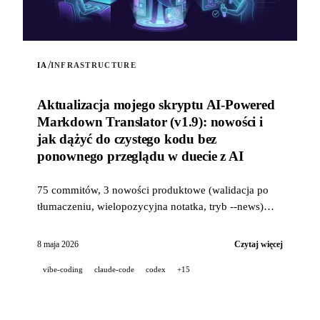
/
IA
INFRASTRUCTURE
Aktualizacja mojego skryptu AI-Powered
Markdown Translator (v1.9): nowości i
jak dążyć do czystego kodu bez
ponownego przeglądu w duecie z AI
75 commitów, 3 nowości produktowe (walidacja po
tłumaczeniu, wielopozycyjna notatka, tryb --news)
oraz przemysłowy stos jakości (14 hooków, 229
testów, recenzja PR wspomagana przez AI) do dążenia
8 maja 2026
Czytaj więcej
do czystego kodu, gdy projekt jest w 100% rozwijany
vibe-coding
claude-code
codex
+15
w duecie z AI.