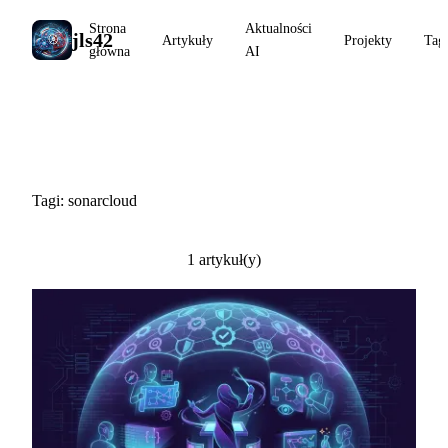
Strona
Aktualności
jls42
Artykuły
Projekty
Tag
główna
AI
#sonarcloud
Tagi: sonarcloud
1 artykuł(y)