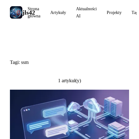
Strona
Aktualności
jls42
Artykuły
Projekty
Tag
główna
AI
#ssm
Tagi: ssm
1 artykuł(y)