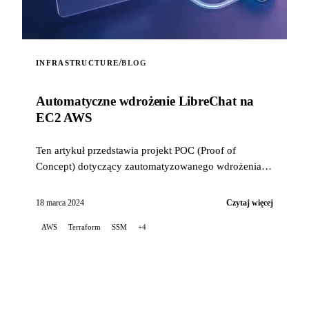
/
INFRASTRUCTURE
BLOG
Automatyczne wdrożenie LibreChat na
EC2 AWS
Ten artykuł przedstawia projekt POC (Proof of
Concept) dotyczący zautomatyzowanego wdrożenia
LibreChat na AWS EC2, wykorzystujący Terraform do
orkiestracji infrastr...
18 marca 2024
Czytaj więcej
AWS
Terraform
SSM
+4