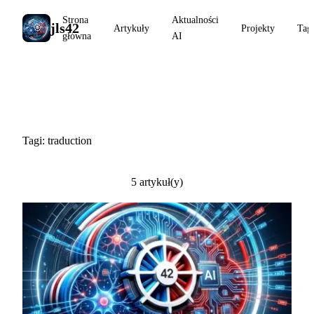
Strona
Aktualności
jls42
Artykuły
Projekty
Tag
główna
AI
#traduction
Tagi: traduction
5 artykuł(y)