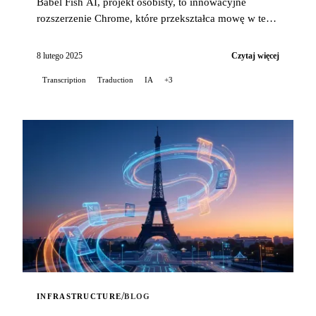
Babel Fish AI, projekt osobisty, to innowacyjne
rozszerzenie Chrome, które przekształca mowę w tekst
z wyjątkową precyzją, oferując jednocześnie opcję
automatycznego tłumaczenia...
8 lutego 2025
Czytaj więcej
Transcription
Traduction
IA
+3
/
INFRASTRUCTURE
BLOG