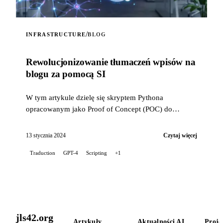
/
INFRASTRUCTURE
BLOG
Rewolucjonizowanie tłumaczeń wpisów na
blogu za pomocą SI
W tym artykule dzielę się skryptem Pythona
opracowanym jako Proof of Concept (POC) do
automatyzacji tłumaczeń postów na moim blogu,
wykorzystując...
13 stycznia 2024
Czytaj więcej
Traduction
GPT-4
Scripting
+1
jls42.org
Artykuły
Aktualności AI
Proje