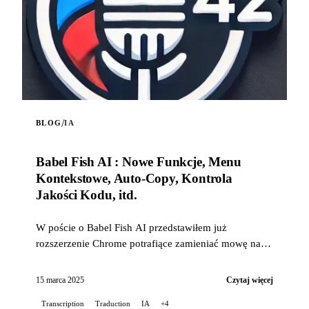
/
BLOG
IA
Babel Fish AI : Nowe Funkcje, Menu
Kontekstowe, Auto-Copy, Kontrola
Jakości Kodu, itd.
W poście o Babel Fish AI przedstawiłem już
rozszerzenie Chrome potrafiące zamieniać mowę na
tekst za pomocą API Whisper od OpenAI, oferujące
również tłumaczenie w czasie rzeczywistym...
15 marca 2025
Czytaj więcej
Transcription
Traduction
IA
+4