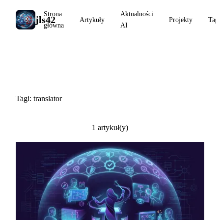
Strona
Aktualności
jls42
Artykuły
Projekty
Tag
główna
AI
#translator
Tagi: translator
1 artykuł(y)