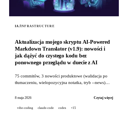
/
IA
INFRASTRUCTURE
Aktualizacja mojego skryptu AI-Powered
Markdown Translator (v1.9): nowości i
jak dążyć do czystego kodu bez
ponownego przeglądu w duecie z AI
75 commitów, 3 nowości produktowe (walidacja po
tłumaczeniu, wielopozycyjna notatka, tryb --news)
oraz przemysłowy stos jakości (14 hooków, 229
testów, recenzja PR wspomagana przez AI) do dążenia
8 maja 2026
Czytaj więcej
do czystego kodu, gdy projekt jest w 100% rozwijany
vibe-coding
claude-code
codex
+15
w duecie z AI.