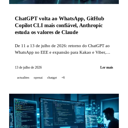
ChatGPT volta ao WhatsApp, GitHub
Copilot CLI mais confiável, Anthropic
estuda os valores de Claude
De 11 a 13 de julho de 2026: retorno do ChatGPT ao
WhatsApp no EEE e expansão para Kakao e Viber,
GitHub Copilot CLI mais confiável, estudo da
Anthropic sobre os valores de Claude conforme os
13 de julho de 2026
Ler mais
idiomas, além das pesquisas da Ai2 e da Sakana AI
actualites
openai
chatgpt
+6
sobre agentes confiáveis e inteligência coletiva física.