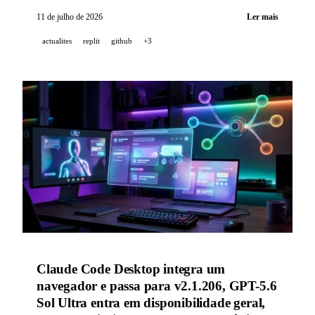
dataset open source de mais de 40 milhões de
11 de julho de 2026
Ler mais
repositórios sobre a distribuição linguística do código;
actualites
replit
github
+3
HeyGen abre a saída de vídeo WebM transparente na
API, CLI e MCP.
Claude Code Desktop integra um
navegador e passa para v2.1.206, GPT-5.6
Sol Ultra entra em disponibilidade geral,