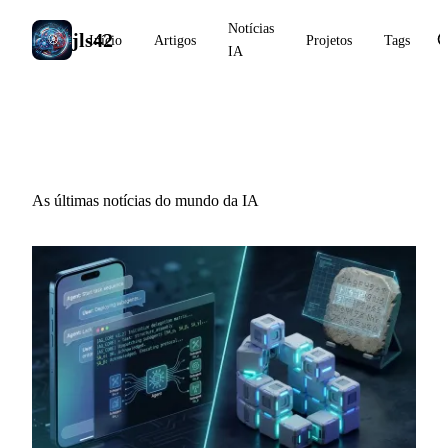
Notícias
jls42
Início
Artigos
Projetos
Tags
IA
Notícias IA
As últimas notícias do mundo da IA