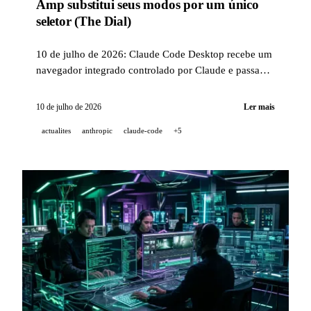
Amp substitui seus modos por um único
seletor (The Dial)
10 de julho de 2026: Claude Code Desktop recebe um
navegador integrado controlado por Claude e passa
para v2.1.206, GPT-5.6 Sol Ultra entra em
disponibilidade geral com uma alegação de prova
10 de julho de 2026
Ler mais
matemática não verificada de forma independente, e
actualites
anthropic
claude-code
+5
Amp substitui seus modos nomeados por um seletor
low/medium/high/ultra.