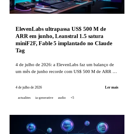
ElevenLabs ultrapassa US$ 500 M de
ARR em junho, Leanstral 1.5 satura
miniF2F, Fable 5 implantado no Claude
Tag
4 de julho de 2026: a ElevenLabs faz um balanço de
um mês de junho recorde com US$ 500 M de ARR e o
Summit de Varsóvia; a Mistral lança o Leanstral 1.5,
SOTA da verificação formal em Lean 4; o Fable 5
4 de julho de 2026
Ler mais
chega ao Claude Tag; e pesquisadores de Waterloo
actualites
ia-generative
audio
+5
destilam 2,3 M de traces do Fable 5 no Qwen3-4B
com zero alucinação.