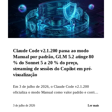
Claude Code v2.1.200 passa ao modo
Manual por padrão, GLM 5.2 atinge 80
% do Sonnet 5 a 20 % do preço,
streaming de sessões do Copilot em pré-
visualização
Em 3 de julho de 2026, o Claude Code v2.1.200
oficializa o modo Manual como valor padrão e corrige
em massa os agentes em segundo plano; a Together AI
revela que o GLM 5.2 rivaliza com o Sonnet 5 a um
3 de julho de 2026
Ler mais
quinto do custo; o GitHub Copilot abre o streaming de