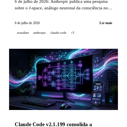
6 de julho de 2026: Anthropic publica uma pesquisa
sobre o J-space, análogo neuronal da consciência nos
LLMs; Runway investe 30 M USD em Paris para os
world models e o physical AI; Claude Code
6 de julho de 2026
Ler mais
documenta os 4 tipos de loops agentivos com 316k
actualites
anthropic
claude-code
+3
visualizações.
Claude Code v2.1.199 consolida a