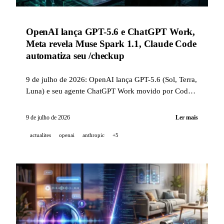
OpenAI lança GPT-5.6 e ChatGPT Work,
Meta revela Muse Spark 1.1, Claude Code
automatiza seu /checkup
9 de julho de 2026: OpenAI lança GPT-5.6 (Sol, Terra,
Luna) e seu agente ChatGPT Work movido por Codex,
Meta revela Muse Spark 1.1 e sua Meta Model API, e
Claude Code v2.1.205 introduz o comando de
9 de julho de 2026
Ler mais
manutenção /checkup.
actualites
openai
anthropic
+5