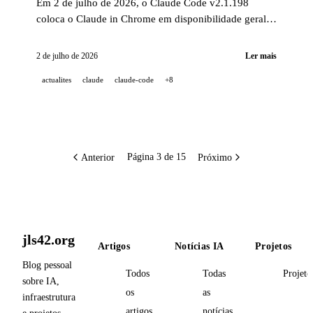
Em 2 de julho de 2026, o Claude Code v2.1.198
coloca o Claude in Chrome em disponibilidade geral e
automatiza PRs draft nos worktrees; o GitHub retira
definitivamente o GitHub Models em 30 de julho em
2 de julho de 2026
Ler mais
favor do Copilot; a Cognition lança seu programa
actualites
claude
claude-code
+8
enterprise de remediação de vulnerabilidades em 6
semanas.
Anterior
Próximo
Página 3 de 15
jls42.org
Artigos
Notícias IA
Projetos
Blog pessoal
Todos
Todas
Projeto
sobre IA,
os
as
infraestrutura
artigos
notícias