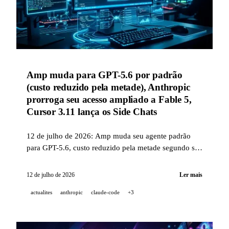
Amp muda para GPT-5.6 por padrão
(custo reduzido pela metade), Anthropic
prorroga seu acesso ampliado a Fable 5,
Cursor 3.11 lança os Side Chats
12 de julho de 2026: Amp muda seu agente padrão
para GPT-5.6, custo reduzido pela metade segundo seu
CEO, Anthropic prorroga seu acesso ampliado a Fable
5 e os limites do Claude Code, Cursor 3.11 adiciona os
12 de julho de 2026
Ler mais
Side Chats, GitHub Issue Fields entra em
actualites
anthropic
claude-code
+3
disponibilidade geral, HeyGen lança seu skill Motion-
Graphics.