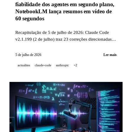
fiabilidade dos agentes em segundo plano,
NotebookLM lança resumos em vídeo de
60 segundos
Recapitulação de 5 de julho de 2026: Claude Code
v2.1.199 (2 de julho) traz 23 correções direcionadas
ao daemon Linux, SSH macOS e à robustez dos
subagentes; NotebookLM (30 de junho) converte
5 de julho de 2026
Ler mais
automaticamente documentos e PDFs em vídeos
actualites
claude-code
anthropic
+2
verticais educativos de 60 segundos.