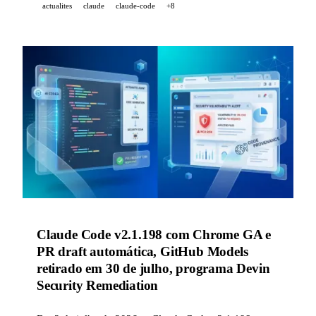
actualites
claude
claude-code
+8
sessões para SIEMs; a Anthropic estende os Artifacts
aos planos Pro/Max e multiplica por 5 os rate limits da
API.
Claude Code v2.1.198 com Chrome GA e
PR draft automática, GitHub Models
retirado em 30 de julho, programa Devin
Security Remediation