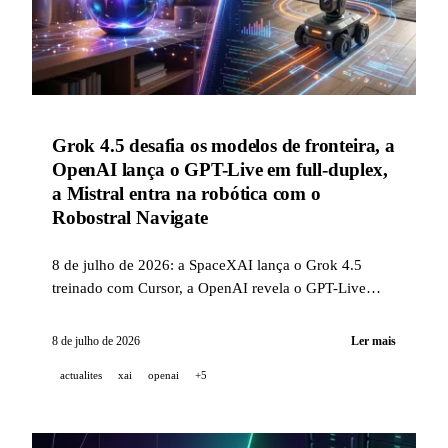
Grok 4.5 desafia os modelos de fronteira, a
OpenAI lança o GPT-Live em full-duplex,
a Mistral entra na robótica com o
Robostral Navigate
8 de julho de 2026: a SpaceXAI lança o Grok 4.5
treinado com Cursor, a OpenAI revela o GPT-Live
para o ChatGPT Voice e a Mistral lança o Robostral
Navigate, seu primeiro modelo de navegação robótica
8 de julho de 2026
Ler mais
(76,6% no R2R-CE).
actualites
xai
openai
+5