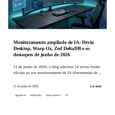
Monitoramento ampliado de IA: Devin
Desktop, Warp Oz, Zed DeltaDB e os
destaques de junho de 2026
21 de junho de 2026: o blog adiciona 14 novas fontes
oficiais ao seu monitoramento de IA (ferramentas de
dev agêntico, laboratórios open-weight, avatares). Giro
de junho: Devin Desktop sucede o Windsurf, Warp
21 de junho de 2026
Ler mais
lança Oz, Cursor se junta à SpaceX, Zed revela
agents-ia
outils-dev
open-source
+4
DeltaDB, Replit reforça a segurança.