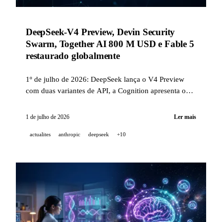
DeepSeek-V4 Preview, Devin Security
Swarm, Together AI 800 M USD e Fable 5
restaurado globalmente
1º de julho de 2026: DeepSeek lança o V4 Preview
com duas variantes de API, a Cognition apresenta o
Security Swarm (72 % de recall em 50 CVEs reais), a
Together AI capta 800 milhões USD, a xAI lança o
1 de julho de 2026
Ler mais
Voice Agent Builder e a Anthropic restaura o Fable 5
actualites
anthropic
deepseek
+10
com um framework setorial anti-jailbreaks co-
desenvolvido com Amazon, Microsoft e Google.