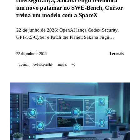
cibersegurança, Sakana Fugu reivindica
um novo patamar no SWE-Bench, Cursor
treina um modelo com a SpaceX
22 de junho de 2026: OpenAI lança Codex Security,
GPT-5.5-Cyber e Patch the Planet; Sakana Fugu
reivindica 73,7% no SWE-Bench Pro; Cursor anuncia
3 novidades, incluindo um modelo co-treinado com a
22 de junho de 2026
Ler mais
SpaceX; Gemini Spark em beta para assinantes Ultra.
openai
cybersecurite
agents
+6