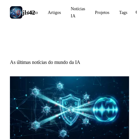
Notícias
jls42
Início
Artigos
Projetos
Tags
IA
Notícias IA
As últimas notícias do mundo da IA