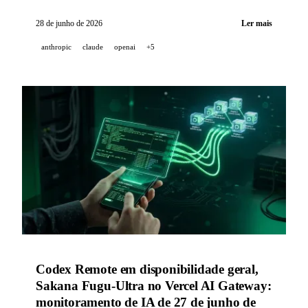
organizações que operam as infraestruturas críticas;
Fable 5 continua suspenso. Em resumo: skill
28 de junho de 2026
Ler mais
experimental /impeccable no GitHub Copilot App e
anthropic
claude
openai
+5
melhorias de qualidade de vida no Codex.
Codex Remote em disponibilidade geral,
Sakana Fugu-Ultra no Vercel AI Gateway:
monitoramento de IA de 27 de junho de