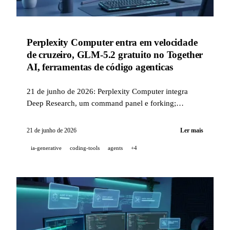
Perplexity Computer entra em velocidade
de cruzeiro, GLM-5.2 gratuito no Together
AI, ferramentas de código agenticas
21 de junho de 2026: Perplexity Computer integra
Deep Research, um command panel e forking;
Together AI disponibiliza GLM-5.2 gratuitamente e
torna-se o servidor mais rápido no OpenRouter; Amp
21 de junho de 2026
Ler mais
acelera seu Librarian (3× mais rápido, 43% mais
ia-generative
coding-tools
agents
+4
barato) e lança os Custom Agents; v0 introduz o modo
Annotations e os pagamentos Apple/Google Pay.