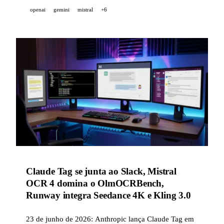
interno concebido em 9 meses para inferências de
openai
gemini
mistral
+6
LLM.
Claude Tag se junta ao Slack, Mistral
OCR 4 domina o OlmOCRBench,
Runway integra Seedance 4K e Kling 3.0
23 de junho de 2026: Anthropic lança Claude Tag em