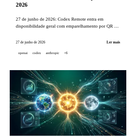
2026
27 de junho de 2026: Codex Remote entra em
disponibilidade geral com emparelhamento por QR e
plugin DigitalOcean; Sakana Fugu-Ultra entra no
Vercel AI Gateway com desempenho comparável ao
27 de junho de 2026
Ler mais
Claude Fable 5; Claude Code v2.1.195, métricas de
openai
codex
anthropic
+6
Copilot por fase e Genspark AgentBase.