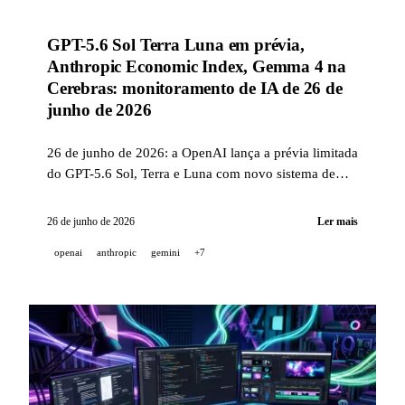
GPT-5.6 Sol Terra Luna em prévia,
Anthropic Economic Index, Gemma 4 na
Cerebras: monitoramento de IA de 26 de
junho de 2026
26 de junho de 2026: a OpenAI lança a prévia limitada
do GPT-5.6 Sol, Terra e Luna com novo sistema de
nomenclatura; a Anthropic publica o 6º Economic
Index Cadences com 9 700 respondentes; o Gemma 4
26 de junho de 2026
Ler mais
ultrapassa 200 milhões de downloads e chega à
openai
anthropic
gemini
+7
Cerebras; o GitHub Desktop 3.6 integra worktrees e o
Copilot SDK.