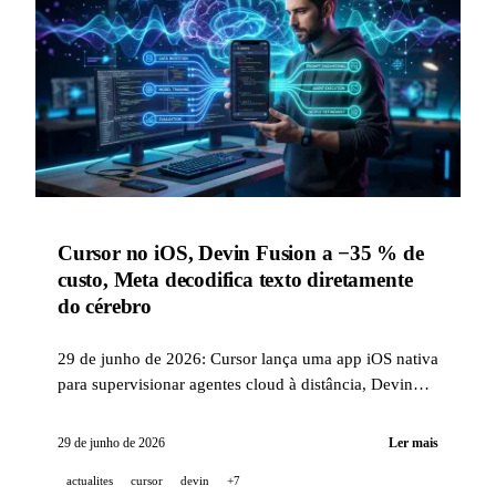
Cursor no iOS, Devin Fusion a −35 % de
custo, Meta decodifica texto diretamente
do cérebro
29 de junho de 2026: Cursor lança uma app iOS nativa
para supervisionar agentes cloud à distância, Devin
Fusion mantém desempenho frontier com 35 % menos
custo, e a Meta publica Brain2Qwerty v2 com 61 % de
29 de junho de 2026
Ler mais
precisão sem sensores invasivos.
actualites
cursor
devin
+7