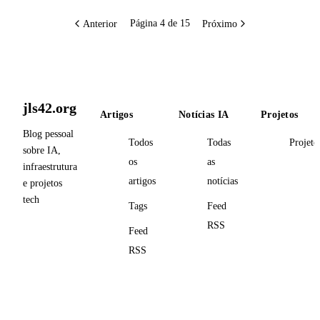
Anterior
Próximo
Página 4 de 15
jls42.org
Artigos
Notícias IA
Projetos
Blog pessoal
Todos
Todas
Projeto
sobre IA,
os
as
infraestrutura
artigos
notícias
e projetos
tech
Tags
Feed
RSS
Feed
RSS