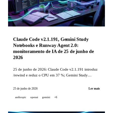
Claude Code v2.1.191, Gemini Study
Notebooks e Runway Agent 2.0:
monitoramento de IA de 25 de junho de
2026
25 de junho de 2026: Claude Code v2.1.191 introduz
/rewind e reduz o CPU em 37 %; Gemini Study
Notebooks são lançados globalmente; Runway Agent
2.0 automatiza campanhas de marketing; OpenAI
25 de junho de 2026
Ler mais
mede que Codex representa 99,8 % de seus tokens
anthropic
openai
gemini
+6
internos.