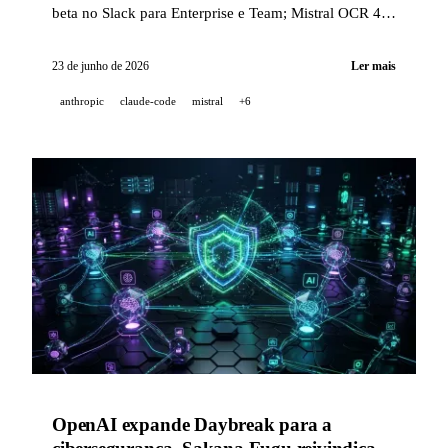
beta no Slack para Enterprise e Team; Mistral OCR 4
atinge 85,20 no OlmOCRBench; Runway integra
Seedance 4K, Seedance Mini e Kling 3.0 Turbo;
23 de junho de 2026
Ler mais
Cursor 3.8 e Copilot CLI GA completam um dia
anthropic
claude-code
mistral
+6
intenso.
OpenAI expande Daybreak para a