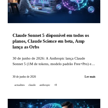
Claude Sonnet 5 disponível em todos os
planos, Claude Science em beta, Amp
lança as Orbs
30 de junho de 2026: A Anthropic lança Claude
Sonnet 5 (1M de tokens, modelo padrão Free+Pro) e
Claude Science para pesquisadores com NVIDIA
BioNeMo, a Amp lança as Orbs para agentes em
30 de junho de 2026
Ler mais
nuvem, a Google lança Nano Banana 2 Lite e Gemini
actualites
claude
anthropic
+8
Omni Flash, e a OpenAI publica GeneBench-Pro.