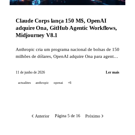
Claude Corps lança 150 M$, OpenAI
adquire Ona, GitHub Agentic Workflows,
Midjourney V8.1
Anthropic cria um programa nacional de bolsas de 150
milhões de dólares, OpenAI adquire Ona para agentes
Codex persistentes, GitHub coloca seus Agentic
Workflows em public preview, Midjourney V8.1 torna-
11 de junho de 2026
Ler mais
se o modelo padrão.
actualites
anthropic
openai
+6
Anterior
Próximo
Página 5 de 16