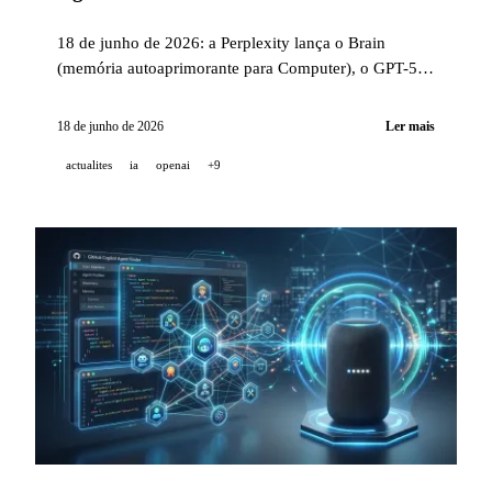
18 de junho de 2026: a Perplexity lança o Brain
(memória autoaprimorante para Computer), o GPT-5.5
Instant alcança o nível frontier em saúde para os
utilizadores gratuitos, o o3 contribui para 18
18 de junho de 2026
Ler mais
diagnósticos pediátricos em NEJM AI e a Genspark
actualites
ia
openai
+9
lança o AgentBase em preview.