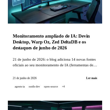
Monitoramento ampliado de IA: Devin
Desktop, Warp Oz, Zed DeltaDB e os
destaques de junho de 2026
21 de junho de 2026: o blog adiciona 14 novas fontes
oficiais ao seu monitoramento de IA (ferramentas de
dev agêntico, laboratórios open-weight, avatares). Giro
de junho: Devin Desktop sucede o Windsurf, Warp
21 de junho de 2026
Ler mais
lança Oz, Cursor se junta à SpaceX, Zed revela
agents-ia
outils-dev
open-source
+4
DeltaDB, Replit reforça a segurança.