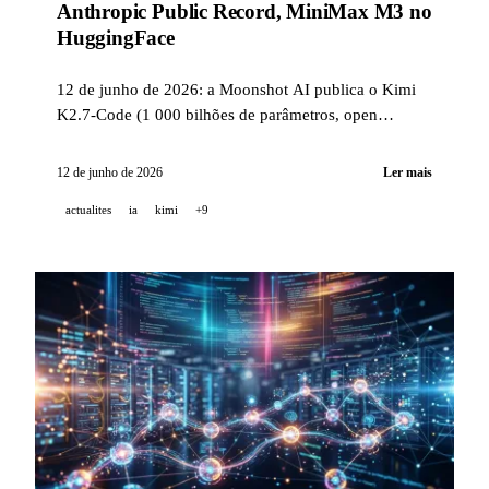
Anthropic Public Record, MiniMax M3 no
HuggingFace
12 de junho de 2026: a Moonshot AI publica o Kimi
K2.7-Code (1 000 bilhões de parâmetros, open
source), a Anthropic divulga sua grande pesquisa
nacional sobre a opinião americana em relação à IA, a
12 de junho de 2026
Ler mais
TCS implanta Claude para 50 000 funcionários, e o
actualites
ia
kimi
+9
MiniMax M3 abre seus pesos com um endpoint GPU
NVIDIA gratuito.