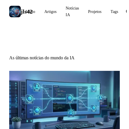
Notícias
jls42
Início
Artigos
Projetos
Tags
IA
Notícias IA
As últimas notícias do mundo da IA