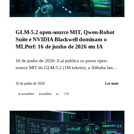
GLM-5.2 open-source MIT, Qwen-Robot
Suite e NVIDIA Blackwell dominam o
MLPerf: 16 de junho de 2026 em IA
16 de junho de 2026: Z.ai publica os pesos open-
source MIT do GLM-5.2 (1M tokens), a Alibaba lança
a Qwen-Robot Suite (3 modelos robóticos), a NVIDIA
Blackwell vence todos os benchmarks do MLPerf
16 de junho de 2026
Ler mais
Training 6.0 e o GitHub Code Quality passa para GA
ia-actualites
actualites
ia
+14
paga em 20 de julho.