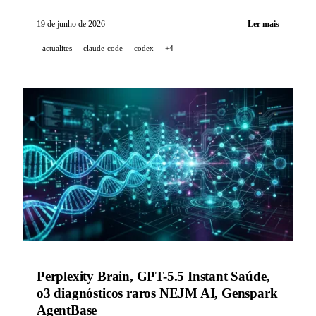
(coautor do Transformer) se junta à OpenAI, Codex
Record & Replay automatiza fluxos de trabalho por
19 de junho de 2026
Ler mais
demonstração, e o Midjourney Medical revela um
actualites
claude-code
codex
+4
scanner ultrassônico.
Perplexity Brain, GPT-5.5 Instant Saúde,
o3 diagnósticos raros NEJM AI, Genspark
AgentBase