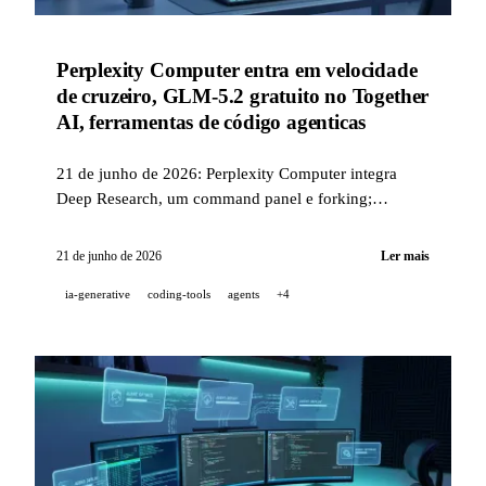
Perplexity Computer entra em velocidade
de cruzeiro, GLM-5.2 gratuito no Together
AI, ferramentas de código agenticas
21 de junho de 2026: Perplexity Computer integra
Deep Research, um command panel e forking;
Together AI disponibiliza GLM-5.2 gratuitamente e
torna-se o servidor mais rápido no OpenRouter; Amp
21 de junho de 2026
Ler mais
acelera seu Librarian (3× mais rápido, 43% mais
ia-generative
coding-tools
agents
+4
barato) e lança os Custom Agents; v0 introduz o modo
Annotations e os pagamentos Apple/Google Pay.