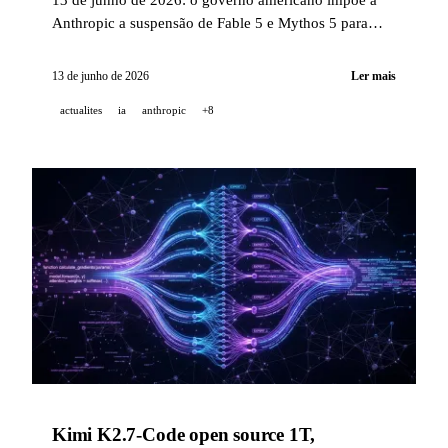
Anthropic a suspensão de Fable 5 e Mythos 5 para
todos os seus usuários por meio de uma diretriz de
controle de exportações, a NVIDIA Blackwell
13 de junho de 2026
Ler mais
demonstra 20x mais agentes por megawatt no
actualites
ia
anthropic
+8
AgentPerf, e o GitHub estende o app do Copilot a
todos os planos pagos.
Kimi K2.7-Code open source 1T,