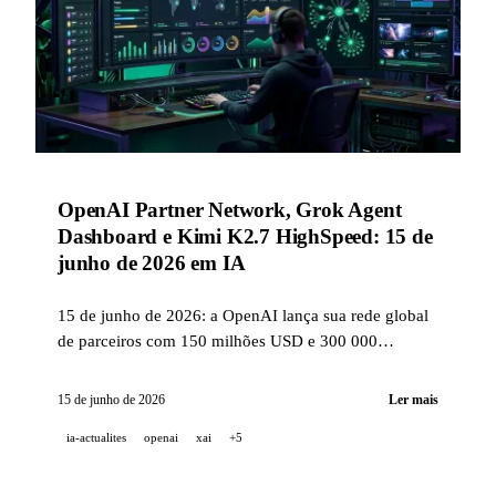
OpenAI Partner Network, Grok Agent
Dashboard e Kimi K2.7 HighSpeed: 15 de
junho de 2026 em IA
15 de junho de 2026: a OpenAI lança sua rede global
de parceiros com 150 milhões USD e 300 000
consultores-alvo, a xAI lança um painel multiagentes e
integra Grok no Warp, a Kimi acelera seu modelo
15 de junho de 2026
Ler mais
open-source em até 6x, a Pika apresenta o Director's
ia-actualites
openai
xai
+5
Suite e a ElevenLabs abre o Music v2 via API.