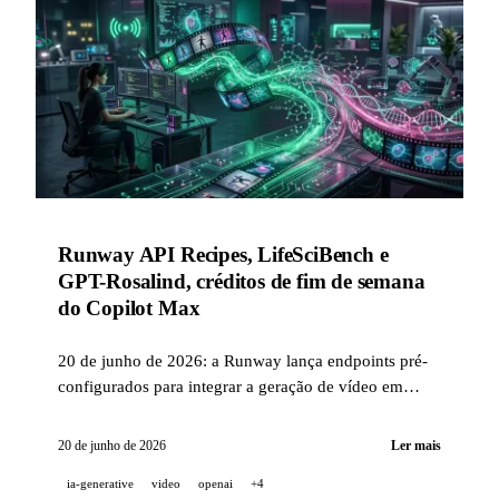
Runway API Recipes, LifeSciBench e
GPT-Rosalind, créditos de fim de semana
do Copilot Max
20 de junho de 2026: a Runway lança endpoints pré-
configurados para integrar a geração de vídeo em
produção em uma única chamada de API, a OpenAI
publica o LifeSciBench (750 tarefas de PhD) e
20 de junho de 2026
Ler mais
apresenta o GPT-Rosalind com 36,1% de taxa de
ia-generative
video
openai
+4
aprovação, e o Copilot Max distribui 200 USD em