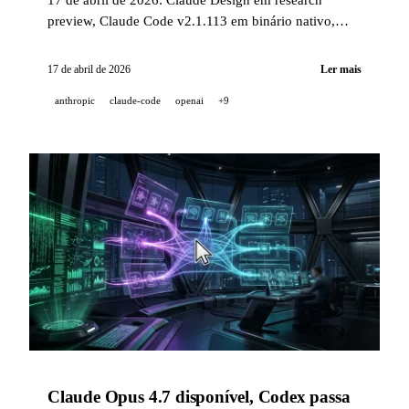
preview, Claude Code v2.1.113 em binário nativo,
Codex CLI v0.121 com marketplace de plugins,
Copilot CLI Auto Model GA, NotebookLM Free no
17 de abril de 2026
Ler mais
Gemini App, NVIDIA NemoClaw e Runway Seedance
anthropic
claude-code
openai
+9
2.0 iOS.
Claude Opus 4.7 disponível, Codex passa