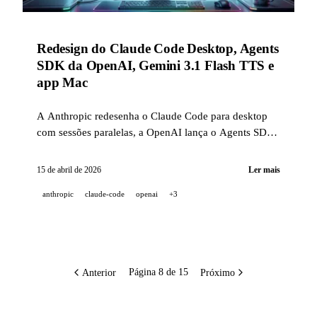
Redesign do Claude Code Desktop, Agents
SDK da OpenAI, Gemini 3.1 Flash TTS e
app Mac
A Anthropic redesenha o Claude Code para desktop
com sessões paralelas, a OpenAI lança o Agents SDK
v0.14.0 com sandbox nativa, a Google publica o
Gemini 3.1 Flash TTS e a sua aplicação macOS em 15
15 de abril de 2026
Ler mais
de abril de 2026.
anthropic
claude-code
openai
+3
Anterior
Próximo
Página 8 de 15