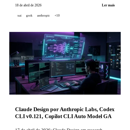
Midjourney V8.1 com renderização 2K nativa, Luma
18 de abril de 2026
Ler mais
abre Innovative Dreams com AWS e Kimi publica a
xai
grok
anthropic
+10
sua arquitetura PraaS.
Claude Design por Anthropic Labs, Codex
CLI v0.121, Copilot CLI Auto Model GA
17 de abril de 2026: Claude Design em research