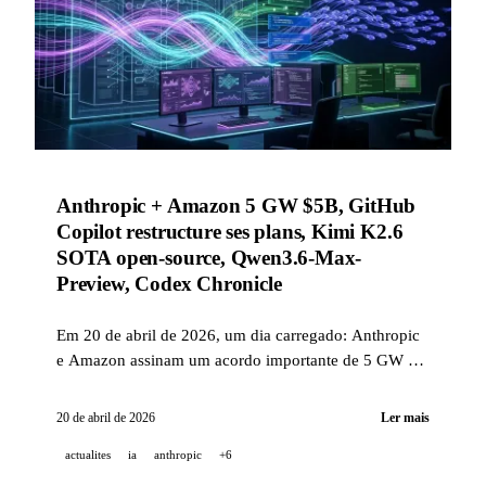
Anthropic + Amazon 5 GW $5B, GitHub
Copilot restructure ses plans, Kimi K2.6
SOTA open-source, Qwen3.6-Max-
Preview, Codex Chronicle
Em 20 de abril de 2026, um dia carregado: Anthropic
e Amazon assinam um acordo importante de 5 GW e
$5B, GitHub suspende novas inscrições no Copilot
Pro/Pro+, Kimi K2.6 estabelece novos recordes open-
20 de abril de 2026
Ler mais
source em coding, e Qwen lança em prévia o seu
actualites
ia
anthropic
+6
próximo modelo principal.