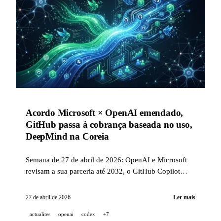
Acordo Microsoft × OpenAI emendado,
GitHub passa à cobrança baseada no uso,
DeepMind na Coreia
Semana de 27 de abril de 2026: OpenAI e Microsoft
revisam a sua parceria até 2032, o GitHub Copilot
muda para GitHub AI Credits a partir de 1.º de junho,
e a DeepMind lança um campus de IA em Seul.
27 de abril de 2026
Ler mais
actualites
openai
codex
+7