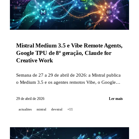
Mistral Medium 3.5 e Vibe Remote Agents,
Google TPU de 8ª geração, Claude for
Creative Work
Semana de 27 a 29 de abril de 2026: a Mistral publica
o Medium 3.5 e os agentes remotos Vibe, o Google
revela as suas TPU de 8ª geração no Cloud Next 26, a
Anthropic lança 8+ conectores MCP para profissionais
29 de abril de 2026
Ler mais
criativos, a NVIDIA apresenta o Nemotron 3 Nano
actualites
mistral
devstral
+11
Omni e a ElevenLabs cria uma plataforma musical IA.