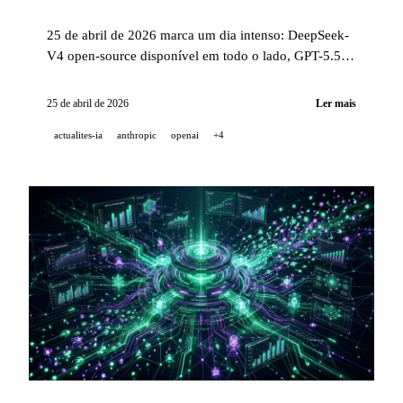
25 de abril de 2026 marca um dia intenso: DeepSeek-
V4 open-source disponível em todo o lado, GPT-5.5
implementado no GitHub Copilot e na API OpenAI,
fusão Cohere + Aleph Alpha com 600 milhões USD
25 de abril de 2026
Ler mais
do Schwarz Group, e Claude Code v2.1.119 com mais
actualites-ia
anthropic
openai
+4
de 40 melhorias.