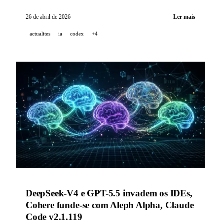
modelo recomendado (v0.125); a GitHub enriquece o
Copilot for Jira com 4 capacidades enterprise; e a
26 de abril de 2026
Ler mais
DeepSeek reduz permanentemente o preço do cache
actualites
ia
codex
+4
para 1/10.
DeepSeek-V4 e GPT-5.5 invadem os IDEs,
Cohere funde-se com Aleph Alpha, Claude
Code v2.1.119