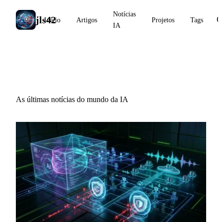
Notícias
jls42
Início
Artigos
Projetos
Tags
IA
Notícias IA
As últimas notícias do mundo da IA