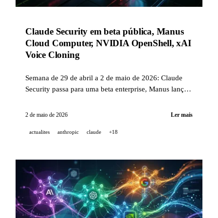
Claude Security em beta pública, Manus
Cloud Computer, NVIDIA OpenShell, xAI
Voice Cloning
Semana de 29 de abril a 2 de maio de 2026: Claude
Security passa para uma beta enterprise, Manus lança
uma máquina cloud persistente, a NVIDIA abre o
OpenShell para agentes de IA, a xAI clona vozes em 2
2 de maio de 2026
Ler mais
minutos.
actualites
anthropic
claude
+18