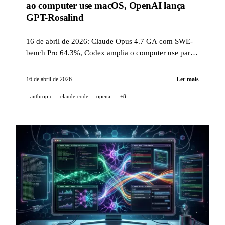
ao computer use macOS, OpenAI lança
GPT-Rosalind
16 de abril de 2026: Claude Opus 4.7 GA com SWE-
bench Pro 64.3%, Codex amplia o computer use para
macOS, GPT-Rosalind para as ciências da vida,
Gemini integra Nano Banana 2 ao Google Photos,
16 de abril de 2026
Ler mais
Perplexity Personal Computer e o comando gh skill.
anthropic
claude-code
openai
+8