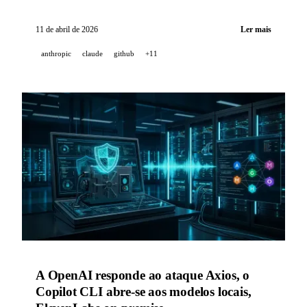
lança Music 2.6 e MMX-CLI, GitHub suspende os
testes do Copilot Pro devido a abusos, Qwen Code
11 de abril de 2026
Ler mais
v0.14 adiciona Channels e Cron Jobs.
anthropic
claude
github
+11
A OpenAI responde ao ataque Axios, o
Copilot CLI abre-se aos modelos locais,