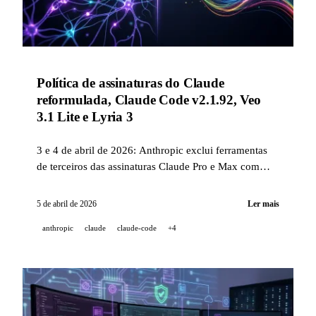
Política de assinaturas do Claude
reformulada, Claude Code v2.1.92, Veo
3.1 Lite e Lyria 3
3 e 4 de abril de 2026: Anthropic exclui ferramentas
de terceiros das assinaturas Claude Pro e Max com
medidas compensatórias, publica Claude Code v2.1.92
com o assistente Bedrock e detalha os custos por
5 de abril de 2026
Ler mais
modelo. Google lança Veo 3.1 Lite na API, Lyria 3 no
anthropic
claude
claude-code
+4
app Gemini, e expande a geração de vídeo no
Workspace.