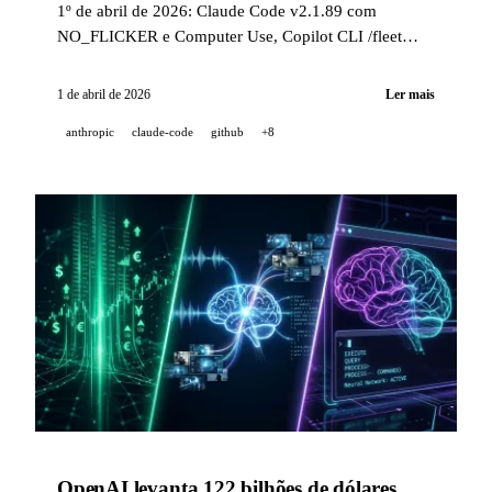
1º de abril de 2026: Claude Code v2.1.89 com
NO_FLICKER e Computer Use, Copilot CLI /fleet
para agentes paralelos, Perplexity Computer integrado
ao Slack, Codex CLI 0.118.0, GLM-5V-Turbo da Z.ai,
1 de abril de 2026
Ler mais
GrandCode vence no Codeforces, Runway Builders e
anthropic
claude-code
github
+8
duas pegadinhas de 1º de abril.
OpenAI levanta 122 bilhões de dólares,