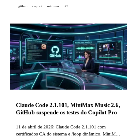
torna-se disponível internacionalmente, e o Gemini 3.1
github
copilot
minimax
+7
Flash Live assume a liderança do ranking vocal τ-
Voice.
Claude Code 2.1.101, MiniMax Music 2.6,
GitHub suspende os testes do Copilot Pro
11 de abril de 2026: Claude Code 2.1.101 com
certificados CA do sistema e /loop dinâmico, MiniMax