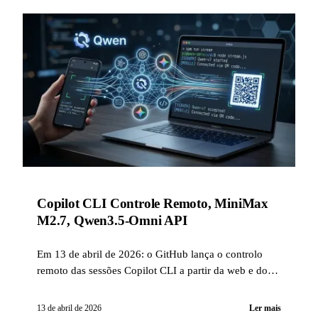
Copilot CLI Controle Remoto, MiniMax
M2.7, Qwen3.5-Omni API
Em 13 de abril de 2026: o GitHub lança o controlo
remoto das sessões Copilot CLI a partir da web e do
mobile, a MiniMax publica o M2.7 em open-source
com suporte vLLM no dia 0, a API Qwen3.5-Omni
13 de abril de 2026
Ler mais