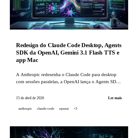
Redesign do Claude Code Desktop, Agents
SDK da OpenAI, Gemini 3.1 Flash TTS e
app Mac
A Anthropic redesenha o Claude Code para desktop
com sessões paralelas, a OpenAI lança o Agents SDK
v0.14.0 com sandbox nativa, a Google publica o
Gemini 3.1 Flash TTS e a sua aplicação macOS em 15
15 de abril de 2026
Ler mais
de abril de 2026.
anthropic
claude-code
openai
+3