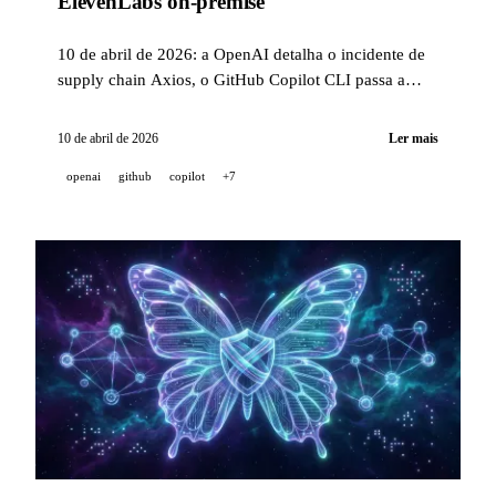
ElevenLabs on-premise
10 de abril de 2026: a OpenAI detalha o incidente de
supply chain Axios, o GitHub Copilot CLI passa a
suportar BYOK e modelos locais offline, e a
ElevenLabs lança a sua IA vocal on-premise e on-
10 de abril de 2026
Ler mais
device.
openai
github
copilot
+7