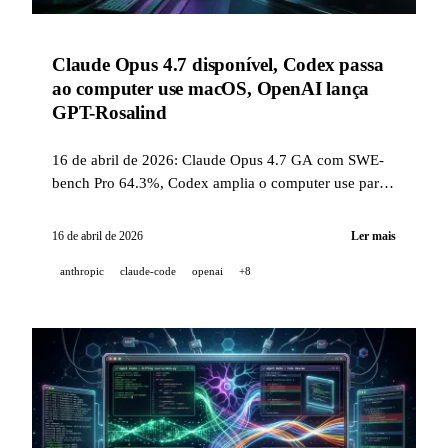
Claude Opus 4.7 disponível, Codex passa
ao computer use macOS, OpenAI lança
GPT-Rosalind
16 de abril de 2026: Claude Opus 4.7 GA com SWE-
bench Pro 64.3%, Codex amplia o computer use para
macOS, GPT-Rosalind para as ciências da vida,
Gemini integra Nano Banana 2 ao Google Photos,
16 de abril de 2026
Ler mais
Perplexity Personal Computer e o comando gh skill.
anthropic
claude-code
openai
+8