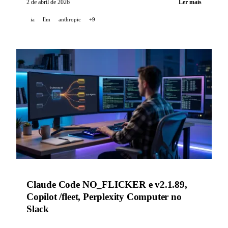
2 de abril de 2026
Ler mais
fundamental sobre as emoções funcionais em modelos
ia
llm
anthropic
+9
de linguagem.
Claude Code NO_FLICKER e v2.1.89,
Copilot /fleet, Perplexity Computer no
Slack