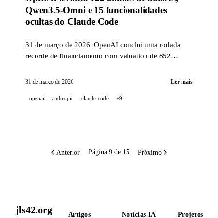
Qwen3.5-Omni e 15 funcionalidades
ocultas do Claude Code
31 de março de 2026: OpenAI conclui uma rodada
recorde de financiamento com valuation de 852
bilhões de dólares, Qwen lança seu modelo
omnimodal nativo e Boris Cherny revela
31 de março de 2026
Ler mais
funcionalidades pouco conhecidas do Claude Code.
openai
anthropic
claude-code
+9
Anterior
Próximo
Página 9 de 15
jls42.org
Artigos
Notícias IA
Projetos