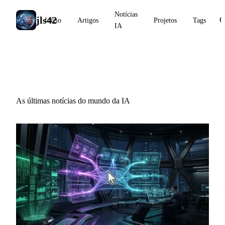
Notícias
jls42
Início
Artigos
Projetos
Tags
IA
Notícias IA
As últimas notícias do mundo da IA