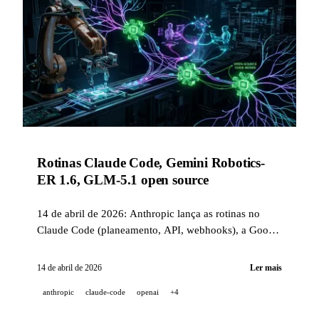
Rotinas Claude Code, Gemini Robotics-
ER 1.6, GLM-5.1 open source
14 de abril de 2026: Anthropic lança as rotinas no
Claude Code (planeamento, API, webhooks), a Google
DeepMind publica o Gemini Robotics-ER 1.6 com
leitura de instrumentos industriais, a Z.ai abre o GLM-
14 de abril de 2026
Ler mais
5.1 sob licença MIT, e o GitHub Copilot ganha três
anthropic
claude-code
openai
+4
novas funções.