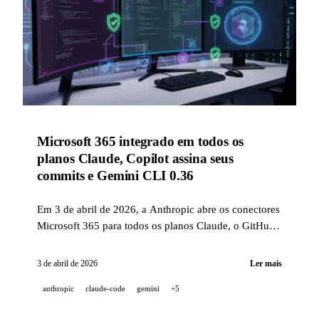
Microsoft 365 integrado em todos os
planos Claude, Copilot assina seus
commits e Gemini CLI 0.36
Em 3 de abril de 2026, a Anthropic abre os conectores
Microsoft 365 para todos os planos Claude, o GitHub
reforça a segurança do agente em nuvem Copilot com
commits assinados e firewall por organização, e o
3 de abril de 2026
Ler mais
Gemini CLI chega à versão 0.36.0 com sandboxing
anthropic
claude-code
gemini
+5
nativo.