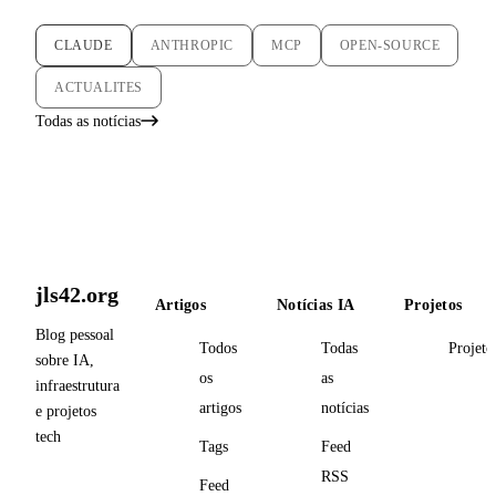
CLAUDE
ANTHROPIC
MCP
OPEN-SOURCE
ACTUALITES
Todas as notícias
jls42.org
Artigos
Notícias IA
Projetos
Blog pessoal
Todos
Todas
Projeto
sobre IA,
os
as
infraestrutura
artigos
notícias
e projetos
tech
Tags
Feed
RSS
Feed