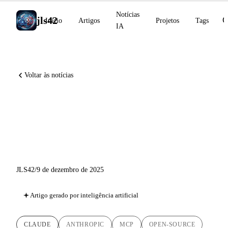
Notícias
jls42
Início
Artigos
Projetos
Tags
IA
Voltar às notícias
MCP junta-se à Linux
Foundation: nascimento da
Agentic AI Foundation
JLS42
/
9 de dezembro de 2025
Artigo gerado por inteligência artificial
CLAUDE
ANTHROPIC
MCP
OPEN-SOURCE