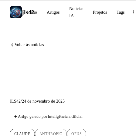
Notícias
jls42
Início
Artigos
Projetos
Tags
IA
Voltar às notícias
Claude Opus 4.5: O modelo
de IA mais avançado do
mundo
JLS42
/
24 de novembro de 2025
Artigo gerado por inteligência artificial
CLAUDE
ANTHROPIC
OPUS