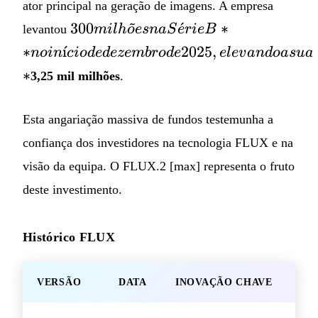
ator principal na geração de imagens. A empresa
~
300
300
ˊ
∗
levantou
mi
l
h
o
es
na
S
e
r
i
e
B
milhões
∗
ˊ
ı
2025
,
n
o
in
c
i
o
d
e
d
eze
mb
ro
d
e
e
l
e
v
an
d
o
a
s
u
a
na Série
∗
3,25 mil milhões
.
B** no
início de
dezembro
Esta angariação massiva de fundos testemunha a
de 2025,
confiança dos investidores na tecnologia FLUX e na
elevando
visão da equipa. O FLUX.2 [max] representa o fruto
a sua
deste investimento.
avaliação
para **
Histórico FLUX
VERSÃO
DATA
INOVAÇÃO CHAVE