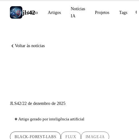
Notícias
jls42
Início
Artigos
Projetos
Tags
IA
Voltar às notícias
FLUX.2 [max]: Black Forest
Labs lança o seu modelo mais
poderoso
JLS42
/
22 de dezembro de 2025
Artigo gerado por inteligência artificial
BLACK-FOREST-LABS
FLUX
IMAGE-IA