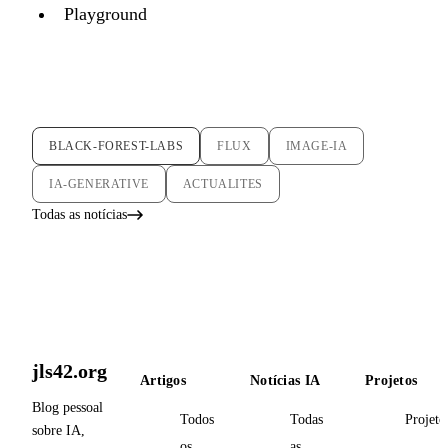
Playground
BLACK-FOREST-LABS
FLUX
IMAGE-IA
IA-GENERATIVE
ACTUALITES
Todas as notícias
jls42.org
Artigos
Notícias IA
Projetos
Blog pessoal
Todos
Todas
Projeto
sobre IA,
os
as