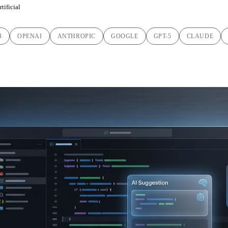
tificial
B
OPENAI
ANTHROPIC
GOOGLE
GPT-5
CLAUDE