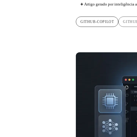
Artigo gerado por inteligência ar
GITHUB-COPILOT
GITHU