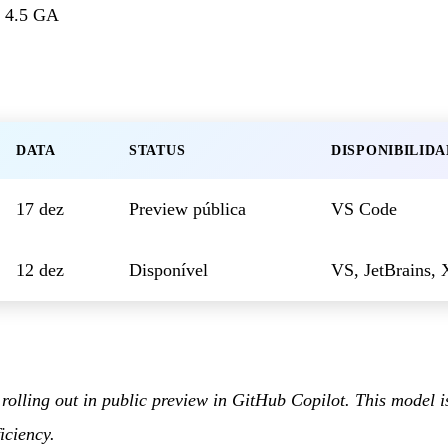
 4.5 GA
DATA
STATUS
DISPONIBILID
17 dez
Preview pública
VS Code
12 dez
Disponível
VS, JetBrains, 
olling out in public preview in GitHub Copilot. This model is
iciency.