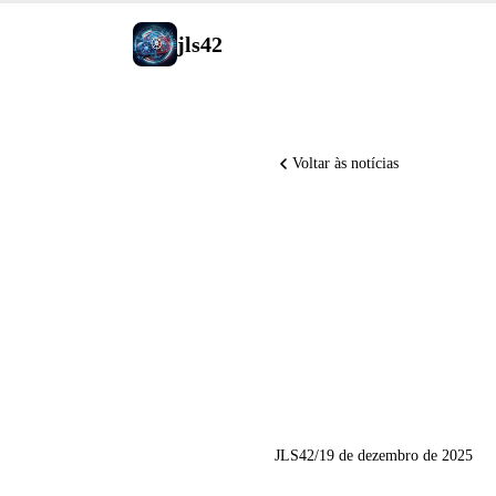
jls42
Voltar às notícias
GitHub C
GPT-5, C
força
JLS42
/
19 de dezembro de 2025