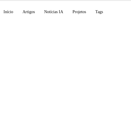
Início
Artigos
Notícias IA
Projetos
Tags
opilot dezembro de 2
laude Opus 4.5 e Gem