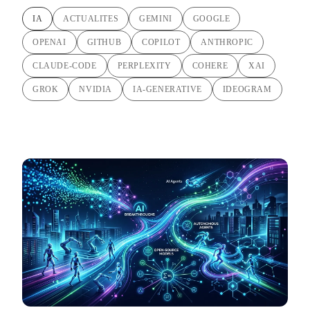
IA
ACTUALITES
GEMINI
GOOGLE
OPENAI
GITHUB
COPILOT
ANTHROPIC
CLAUDE-CODE
PERPLEXITY
COHERE
XAI
GROK
NVIDIA
IA-GENERATIVE
IDEOGRAM