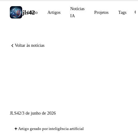
Notícias
jls42
Início
Artigos
Projetos
Tags
IA
Voltar às notícias
Gemma 4 12B open-source,
Ideogram 4.0 open-weights,
Perplexity Computer no
Windows, Stargate Michigan
JLS42
/
3 de junho de 2026
Artigo gerado por inteligência artificial