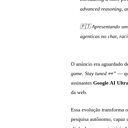
advanced reasoning, an
🇵🇹
Apresentando um
agenticas no chat, rac
O anúncio era aguardado d
game. Stay tuned 👀”
— que
assinantes
Google AI Ultr
da web.
Essa evolução transforma 
pesquisa autônomo, capaz d