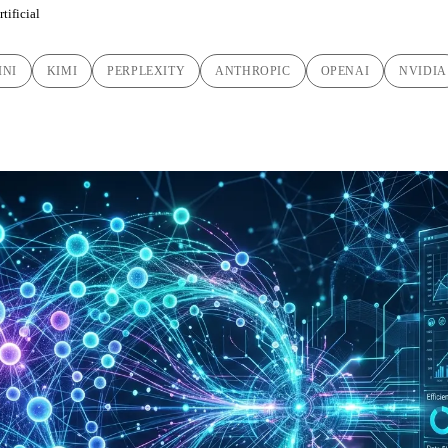
tificial
INI
KIMI
PERPLEXITY
ANTHROPIC
OPENAI
NVIDIA