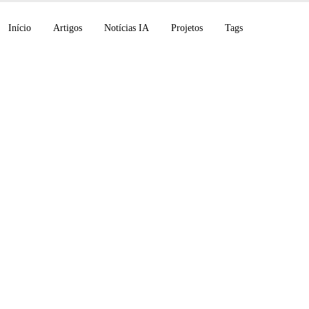
Início
Artigos
Notícias IA
Projetos
Tags
LM torna-se agentico
a 300 agentes locais,
d sobre agentes de I