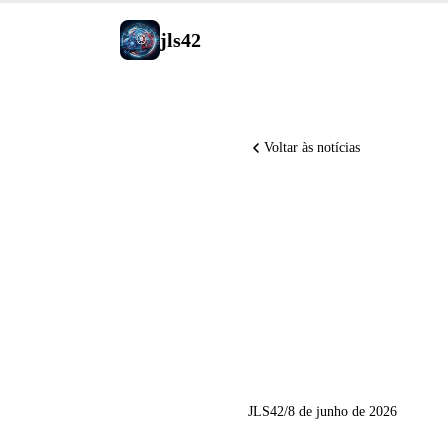
jls42
Voltar às notícias
Notebook
Work lanç
de Harvar
JLS42
/
8 de junho de 2026