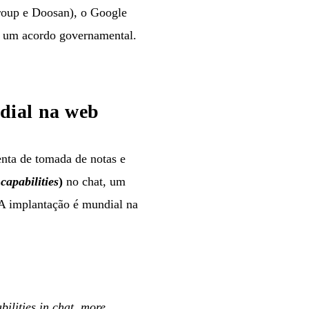
roup e Doosan), o Google
m um acordo governamental.
dial na web
ta de tomada de notas e
capabilities
)
no chat, um
 A implantação é mundial na
ilities in chat, more