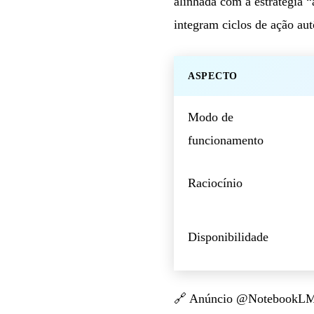
alinhada com a estratégia 
integram ciclos de ação au
ASPECTO
Modo de
funcionamento
Raciocínio
Disponibilidade
🔗
Anúncio @NotebookL