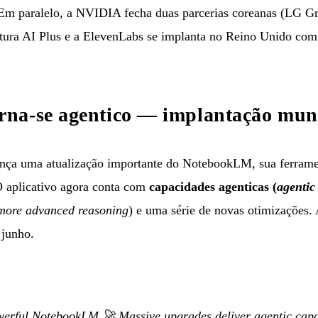
 Em paralelo, a NVIDIA fecha duas parcerias coreanas (LG G
atura AI Plus e a ElevenLabs se implanta no Reino Unido co
na-se agentico — implantação mun
ça uma atualização importante do NotebookLM, sua ferramen
 O aplicativo agora conta com
capacidades agenticas (
agentic 
more advanced reasoning
) e uma série de novas otimizações.
 junho.
erful NotebookLM 🚀 Massive upgrades deliver agentic capab