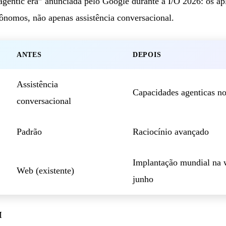
“agentic era” anunciada pelo Google durante a I/O 2026: os ap
tônomos, não apenas assistência conversacional.
ANTES
DEPOIS
Assistência
Capacidades agenticas no
conversacional
Padrão
Raciocínio avançado
Implantação mundial na w
Web (existente)
junho
M