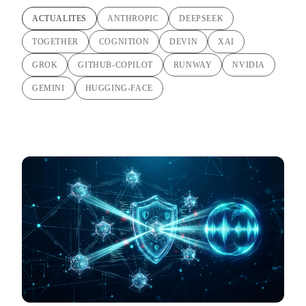
ACTUALITES
ANTHROPIC
DEEPSEEK
TOGETHER
COGNITION
DEVIN
XAI
GROK
GITHUB-COPILOT
RUNWAY
NVIDIA
GEMINI
HUGGING-FACE