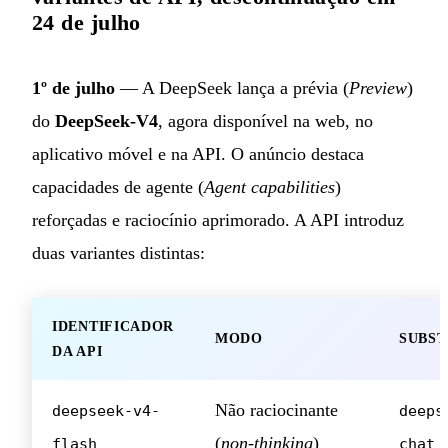
24 de julho
1º de julho
— A DeepSeek lança a prévia (
Preview
)
do
DeepSeek-V4
, agora disponível na web, no
aplicativo móvel e na API. O anúncio destaca
capacidades de agente (
Agent capabilities
)
reforçadas e raciocínio aprimorado. A API introduz
duas variantes distintas:
IDENTIFICADOR
MODO
SUBST
DA API
Não raciocinante
deepseek-v4-
deeps
(
non-thinking
)
flash
chat