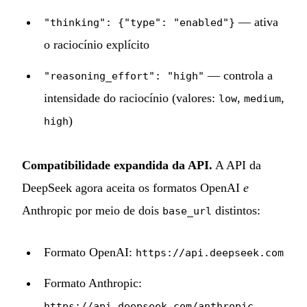
— ativa
"thinking": {"type": "enabled"}
o raciocínio explícito
— controla a
"reasoning_effort": "high"
intensidade do raciocínio (valores:
,
,
low
medium
)
high
Compatibilidade expandida da API.
A API da
DeepSeek agora aceita os formatos OpenAI
e
Anthropic por meio de dois
distintos:
base_url
Formato OpenAI:
https://api.deepseek.com
Formato Anthropic:
https://api.deepseek.com/anthropic