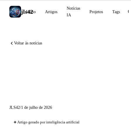
Notícias
jls42
Início
Artigos
Projetos
Tags
IA
Voltar às notícias
DeepSeek-V4 Preview, Devin
Security Swarm, Together AI
800 M USD e Fable 5
restaurado globalmente
JLS42
/
1 de julho de 2026
Artigo gerado por inteligência artificial