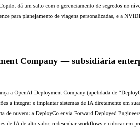
Copilot dá um salto com o gerenciamento de segredos no nív
igence para planejamento de viagens personalizadas, e a NVI
ent Company — subsidiária enter
ça a OpenAI Deployment Company (apelidada de “DeployC
ões a integrar e implantar sistemas de IA diretamente em suas 
rta de nuvem: a DeployCo envia Forward Deployed Engineers 
des de IA de alto valor, redesenhar workflows e colocar em p