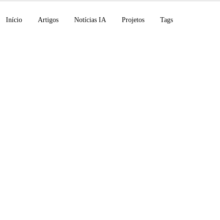
Início
Artigos
Notícias IA
Projetos
Tags
eployCo lança com 4 
latform no AWS dispo
e Think Fast 1.0