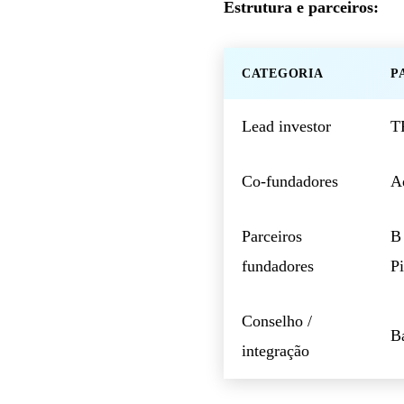
Estrutura e parceiros:
CATEGORIA
P
Lead investor
T
Co-fundadores
A
Parceiros
B
fundadores
P
Conselho /
B
integração