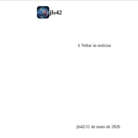
jls42
Voltar às notícias
OpenAI D
Claude P
Grok Voic
jls42
/
11 de maio de 2026