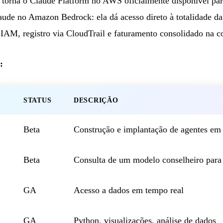
orna o Claude Platform no AWS oficialmente disponível par
laude no Amazon Bedrock: ela dá acesso direto à totalidade d
IAM, registro via CloudTrail e faturamento consolidado na 
:
STATUS
DESCRIÇÃO
Beta
Construção e implantação de agentes em 
Beta
Consulta de um modelo conselheiro para 
GA
Acesso a dados em tempo real
GA
Python, visualizações, análise de dados