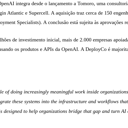
penAI integra desde o lançamento a Tomoro, uma consultoria
gin Atlantic e Supercell. A aquisição traz cerca de 150 engen
yment Specialists). A conclusão está sujeita às aprovações re
hões de investimento inicial, mais de 2.000 empresas apoiada
usando os produtos e APIs da OpenAI. A DeployCo é majorita
e of doing increasingly meaningful work inside organizations
grate these systems into the infrastructure and workflows tha
 designed to help organizations bridge that gap and turn AI c