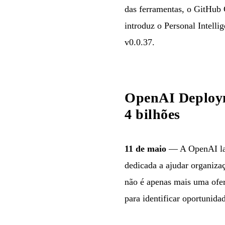
das ferramentas, o GitHub 
introduz o Personal Intell
v0.0.37.
OpenAI Deploym
4 bilhões
11 de maio
— A OpenAI lan
dedicada a ajudar organizaç
não é apenas mais uma ofe
para identificar oportunida