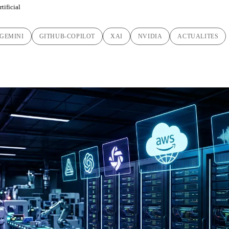
tificial
GEMINI
GITHUB-COPILOT
XAI
NVIDIA
ACTUALITES