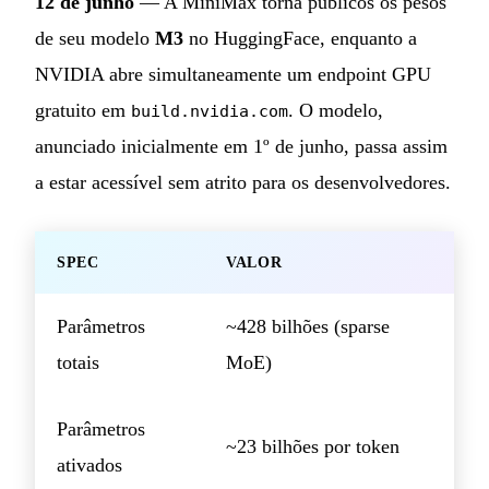
12 de junho
— A MiniMax torna públicos os pesos
de seu modelo
M3
no HuggingFace, enquanto a
NVIDIA abre simultaneamente um endpoint GPU
gratuito em
. O modelo,
build.nvidia.com
anunciado inicialmente em 1º de junho, passa assim
a estar acessível sem atrito para os desenvolvedores.
SPEC
VALOR
Parâmetros
~428 bilhões (sparse
totais
MoE)
Parâmetros
~23 bilhões por token
ativados