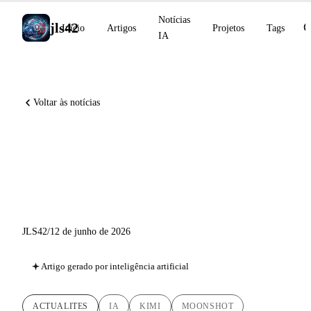
Notícias
jls42
Início
Artigos
Projetos
Tags
IA
Voltar às notícias
Kimi K2.7-Code open source
1T, Anthropic Public Record,
MiniMax M3 no HuggingFace
JLS42
/
12 de junho de 2026
Artigo gerado por inteligência artificial
ACTUALITES
IA
KIMI
MOONSHOT