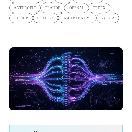
ANTHROPIC
CLAUDE
OPENAI
CODEX
GITHUB
COPILOT
IA-GENERATIVE
NVIDIA
AI-