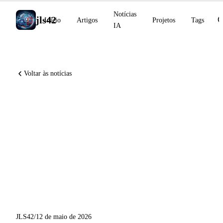
Notícias
jls42
Início
Artigos
Projetos
Tags
IA
Voltar às notícias
Gemini Intelligence no
Android e Googlebook antes
do Google I/O, OpenAI
Daybreak para a ciberdefesa,
GitHub entrega 5 novidades
do Copilot
JLS42
/
12 de maio de 2026