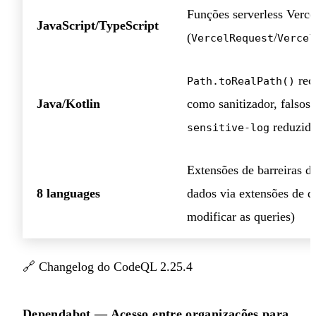
Funções serverless Verce
JavaScript/TypeScript
(
/
VercelRequest
Vercel
rec
Path.toRealPath()
Java/Kotlin
como sanitizador, falsos 
reduzid
sensitive-log
Extensões de barreiras d
8 languages
dados via extensões de 
modificar as queries)
🔗
Changelog do CodeQL 2.25.4
Dependabot — Acesso entre organizações para