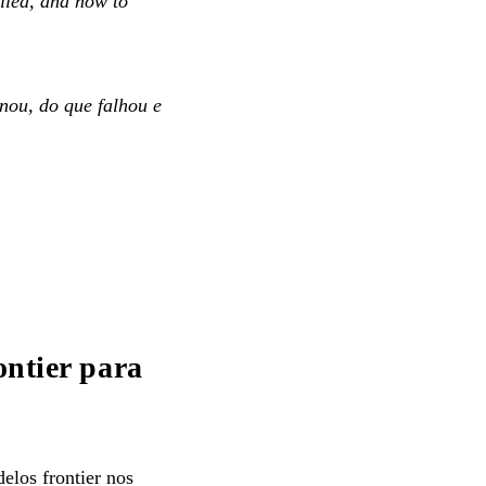
iled, and how to
nou, do que falhou e
ontier para
los frontier nos