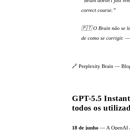
“Brain doesn’t just re
correct course.”
🇵🇹
O Brain não se l
de como se corrigir.
🔗
Perplexity Brain — Blog
GPT-5.5 Instant
todos os utiliza
18 de junho
— A OpenAI a