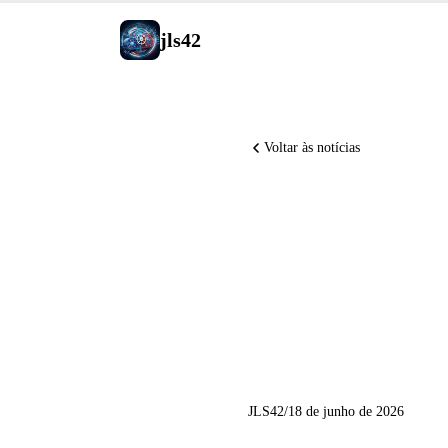
jls42
Voltar às notícias
Perplexit
Saúde, o3
Genspark
JLS42
/
18 de junho de 2026