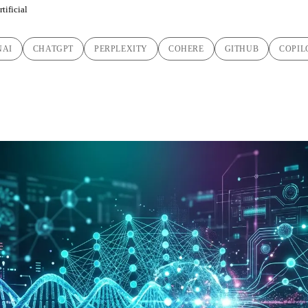
tificial
NAI
CHATGPT
PERPLEXITY
COHERE
GITHUB
COPIL