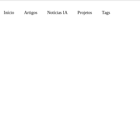
Início
Artigos
Notícias IA
Projetos
Tags
y Brain, GPT-5.5 Inst
 diagnósticos raros 
 AgentBase