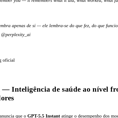
member you — it remembers what it did, what worked, what fa
embra apenas de si — ele lembra-se do que fez, do que funcio
—
@perplexity_ai
 oficial
 — Inteligência de saúde ao nível fr
dores
nuncia que o
GPT-5.5 Instant
atinge o desempenho dos mode