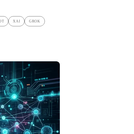
OT
XAI
GROK