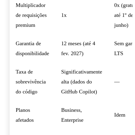
Multiplicador
0x (gratu
de requisições
1x
até 1º de
premium
junho)
Garantia de
12 meses (até 4
Sem gara
disponibilidade
fev. 2027)
LTS
Taxa de
Significativamente
sobrevivência
alta (dados do
—
do código
GitHub Copilot)
Planos
Business,
Idem
afetados
Enterprise