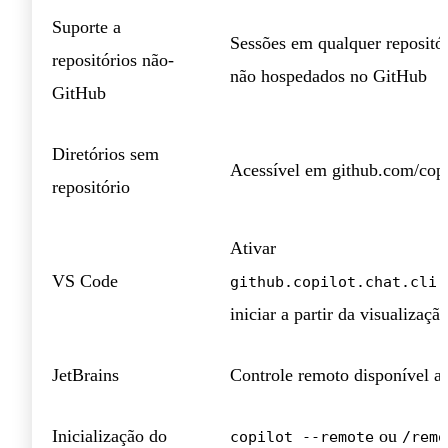
Suporte a
Sessões em qualquer repositór
repositórios não-
não hospedados no GitHub
GitHub
Diretórios sem
Acessível em github.com/copi
repositório
Ativar
VS Code
github.copilot.chat.cli.
iniciar a partir da visualizaçã
JetBrains
Controle remoto disponível a 
Inicialização do
ou
copilot --remote
/remo