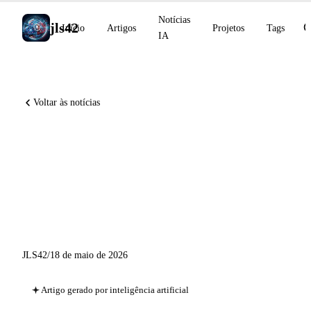
Notícias
jls42
Início
Artigos
Projetos
Tags
IA
Voltar às notícias
Anthropic adquire a Stainless,
GitHub Copilot passa GPT-
5.3-Codex para LTS, Remote
CLI em disponibilidade geral
JLS42
/
18 de maio de 2026
Artigo gerado por inteligência artificial