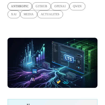
ANTHROPIC
GITHUB
OPENAI
QWEN
XAI
MEDIA
ACTUALITES
AI-