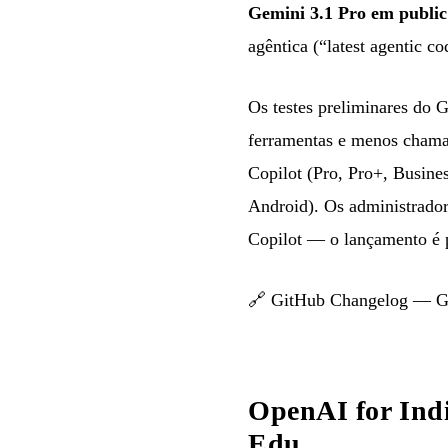
Gemini 3.1 Pro em public
agêntica (“latest agentic c
Os testes preliminares do G
ferramentas e menos chama
Copilot (Pro, Pro+, Busine
Android). Os administrador
Copilot — o lançamento é 
🔗
GitHub Changelog — Ge
OpenAI for Indi
Edu