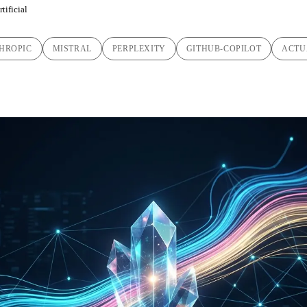
tificial
HROPIC
MISTRAL
PERPLEXITY
GITHUB-COPILOT
ACTU