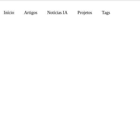
Início
Artigos
Notícias IA
Projetos
Tags
.1 Pro em preview (
, OpenAI for India c
laude no PowerPoint