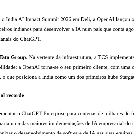
o India AI Impact Summit 2026 em Deli, a OpenAI lançou 
rceiros indianos para desenvolver a IA num país que conta ag
emanais do ChatGPT.
Tata Group
. Na vertente da infraestrutura, a TCS implement
bilidade: a OpenAI torna-se o seu primeiro cliente, com uma 
, o que posiciona a Índia como um dos primeiros hubs Starga
al recorde
ementar o ChatGPT Enterprise para centenas de milhares de 
naria uma das maiores implementações de IA empresarial do 
nizar o desenvolvimento de software de IA nas suas equipas.