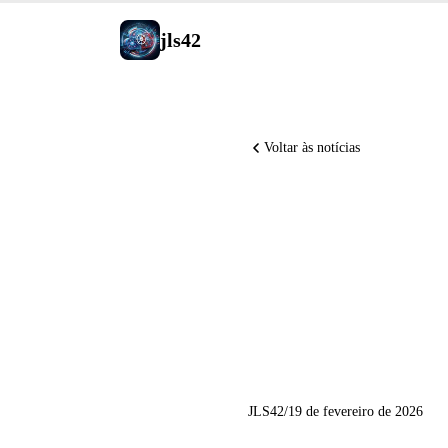
jls42
Voltar às notícias
Gemini 3
2 77,1%)
Group, C
JLS42
/
19 de fevereiro de 2026