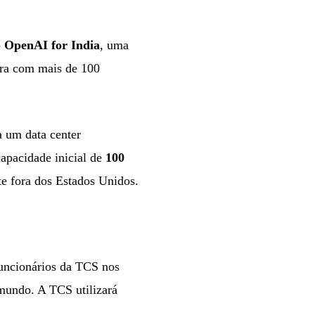
o
OpenAI for India
, uma
ora com mais de 100
a um data center
capacidade inicial de
100
te fora dos Estados Unidos.
funcionários da TCS nos
mundo. A TCS utilizará