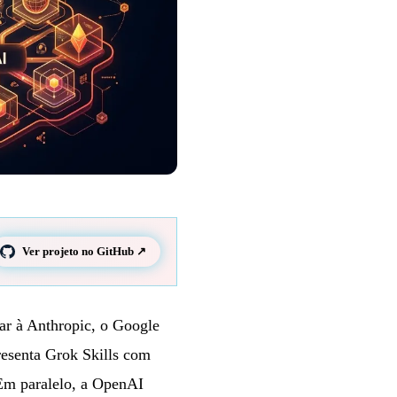
Ver projeto no GitHub ↗
tar à Anthropic, o Google
resenta Grok Skills com
 Em paralelo, a OpenAI