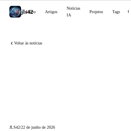
Notícias
jls42
Início
Artigos
Projetos
Tags
IA
Voltar às notícias
OpenAI expande Daybreak
para a cibersegurança,
Sakana Fugu reivindica um
novo patamar no SWE-
Bench, Cursor treina um
modelo com a SpaceX
JLS42
/
22 de junho de 2026