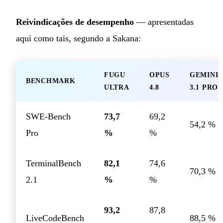
Reivindicações de desempenho
— apresentadas
aqui como tais, segundo a Sakana:
FUGU
OPUS
GEMINI
BENCHMARK
ULTRA
4.8
3.1 PRO
SWE-Bench
73,7
69,2
54,2 %
Pro
%
%
TerminalBench
82,1
74,6
70,3 %
2.1
%
%
93,2
87,8
LiveCodeBench
88,5 %