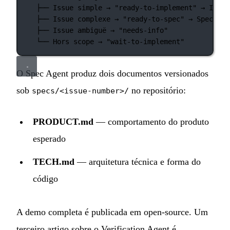
├── Issue simple → "ready-to-implement" → Imple
├── Issue complexe → "ready-to-spec" → Spec Age
├── Issue ambiguë → "needs-info"
└── Hors scope → "wait-to-implement"
O Spec Agent produz dois documentos versionados
sob
no repositório:
specs/<issue-number>/
PRODUCT.md
— comportamento do produto
esperado
TECH.md
— arquitetura técnica e forma do
código
A demo completa é publicada em open-source. Um
terceiro artigo sobre o Verification Agent é