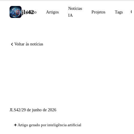
Notícias
jls42
Início
Artigos
Projetos
Tags
IA
Voltar às notícias
Cursor no iOS, Devin Fusion
a −35 % de custo, Meta
decodifica texto diretamente
do cérebro
JLS42
/
29 de junho de 2026
Artigo gerado por inteligência artificial