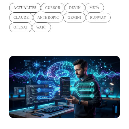
ACTUALITES
CURSOR
DEVIN
META
CLAUDE
ANTHROPIC
GEMINI
RUNWAY
OPENAI
WARP