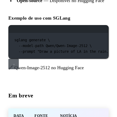
Open-source
— Disponível no Hugging Face
Exemplo de uso com SGLang
Janela de terminal
sglang
generate
\
--model-path
Qwen/Qwen-Image-2512
\
--prompt
"Draw a picture of LA in the rain."
🔗
Qwen-Image-2512 no Hugging Face
Em breve
DATA
FONTE
NOTÍCIA