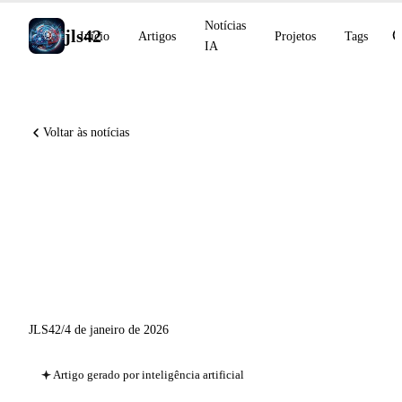
Notícias
jls42
Início
Artigos
Projetos
Tags
IA
Voltar às notícias
Notícias de IA de 4 de janeiro
de 2026: OpenAI Grove, Your
Year with ChatGPT, Qwen-
Image-2512
JLS42
/
4 de janeiro de 2026
Artigo gerado por inteligência artificial