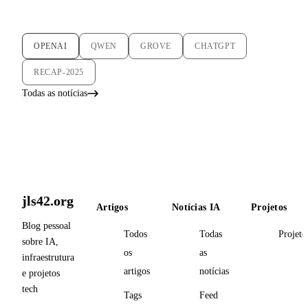
OPENAI
QWEN
GROVE
CHATGPT
RECAP-2025
Todas as notícias
jls42.org
Artigos
Notícias IA
Projetos
Blog pessoal
Todos
Todas
Projeto
sobre IA,
os
as
infraestrutura
artigos
notícias
e projetos
tech
Tags
Feed