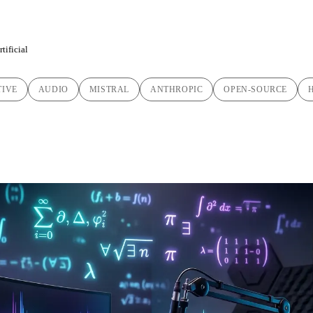
tificial
TIVE
AUDIO
MISTRAL
ANTHROPIC
OPEN-SOURCE