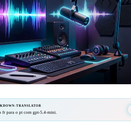
RKDOWN-TRANSLATOR
 fr para o pt com gpt-5.4-mini.