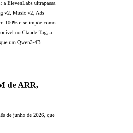
: a ElevenLabs ultrapassa
g v2, Music v2, Ads
F em 100% e se impõe como
ponível no Claude Tag, a
am que um Qwen3-4B
 M de ARR,
ês de junho de 2026, que