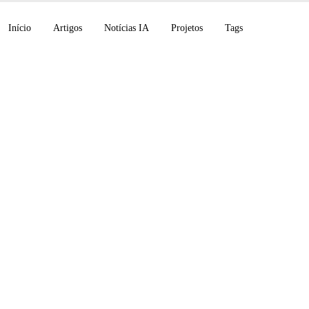
Início
Artigos
Notícias IA
Projetos
Tags
bs ultrapassa US$ 50
unho, Leanstral 1.5 
 Fable 5 implantado 