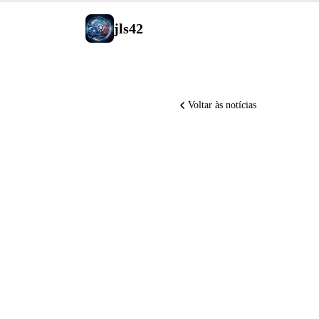
jls42
Voltar às notícias
ElevenLa
ARR em j
miniF2F,
Tag