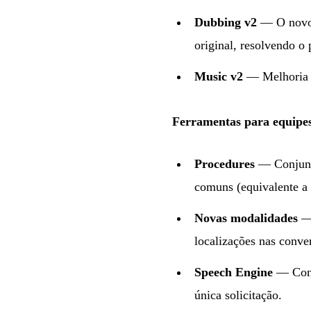
Dubbing v2
— O novo 
original, resolvendo o
Music v2
— Melhoria no
Ferramentas para equipes 
Procedures
— Conjunto
comuns (equivalente a 
Novas modalidades
— 
localizações nas conve
Speech Engine
— Conv
única solicitação.