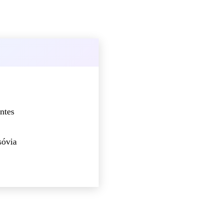
ntes
sóvia