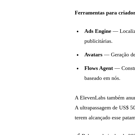
Ferramentas para criadore
Ads Engine
— Localiza
publicitárias.
Avatars
— Geração de v
Flows Agent
— Constru
baseado em nós.
A ElevenLabs também anunc
A ultrapassagem de US$ 50
terem alcançado esse patam