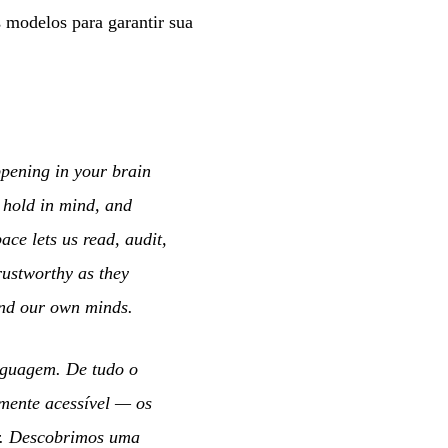
s modelos para garantir sua
pening in your brain
 hold in mind, and
ce lets us read, audit,
rustworthy as they
and our own minds.
nguagem. De tudo o
mente acessível — os
ar. Descobrimos uma