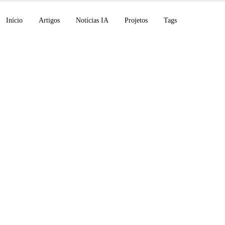
Início
Artigos
Notícias IA
Projetos
Tags
c descobre um espaço
global nos LLMs (J-s
bre um hub de physi
aude Code explica os 