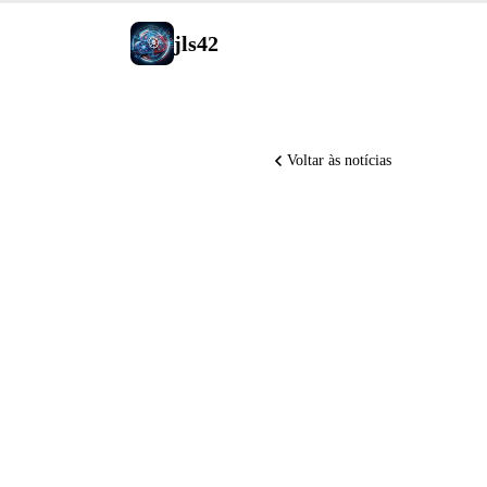
jls42
Voltar às notícias
Anthropi
trabalho 
Runway a
Paris, Cl