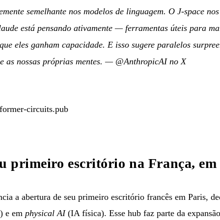
emente semelhante nos modelos de linguagem. O J-space nos p
laude está pensando ativamente — ferramentas úteis para man
ue eles ganham capacidade. E isso sugere paralelos surpree
e as nossas próprias mentes.
—
@AnthropicAI no X
former-circuits.pub
 primeiro escritório na França, em
 a abertura de seu primeiro escritório francês em Paris, d
) e em
physical AI
(IA física). Esse hub faz parte da expansã