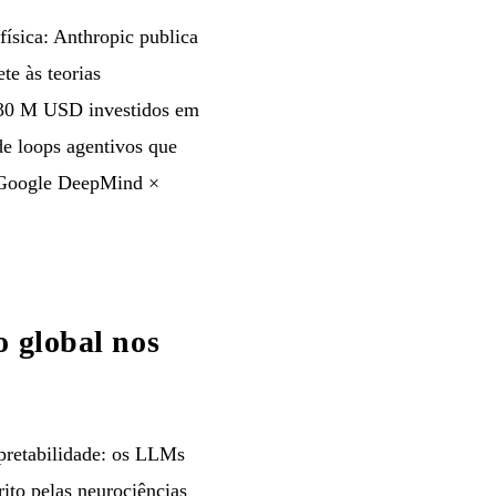
física: Anthropic publica
te às teorias
m 30 M USD investidos em
de loops agentivos que
a Google DeepMind ×
o global nos
pretabilidade: os LLMs
rito pelas neurociências