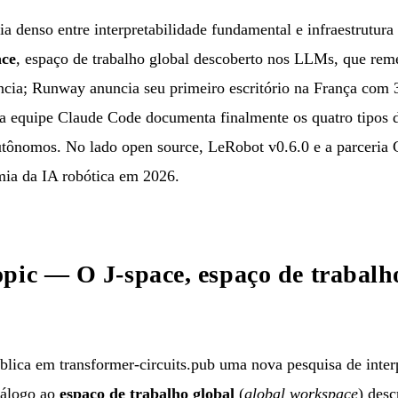
a denso entre interpretabilidade fundamental e infraestrutura 
ace
, espaço de trabalho global descoberto nos LLMs, que reme
ência; Runway anuncia seu primeiro escritório na França co
 a equipe Claude Code documenta finalmente os quatro tipos 
utônomos. No lado open source, LeRobot v0.6.0 e a parceri
ia da IA robótica em 2026.
pic — O J-space, espaço de trabalh
ica em transformer-circuits.pub uma nova pesquisa de inter
álogo ao
espaço de trabalho global
(
global workspace
) desc