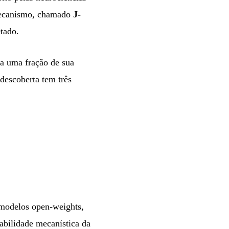
 mecanismo, chamado
J-
tado.
ia uma fração de sua
 descoberta tem três
 modelos open-weights,
tabilidade mecanística da