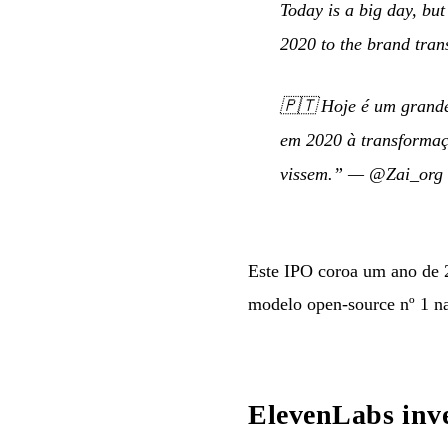
Today is a big day, but
2020 to the brand trans
🇵🇹
Hoje é um grand
em 2020 à transformaç
vissem.”
—
@Zai_org 
Este IPO coroa um ano de 
modelo open-source nº 1 na 
ElevenLabs inv