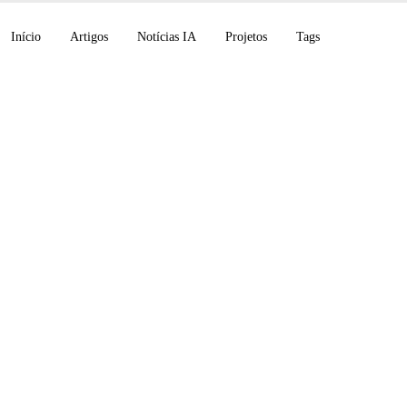
Início
Artigos
Notícias IA
Projetos
Tags
de IA 8 de janeiro de 
Health, Z.ai IPO, C