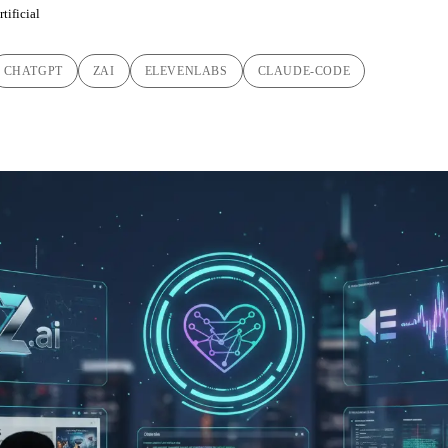
tificial
CHATGPT
ZAI
ELEVENLABS
CLAUDE-CODE