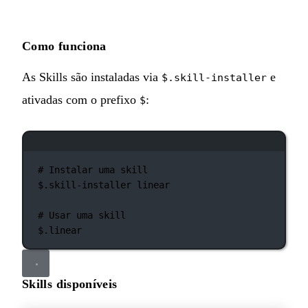
Como funciona
As Skills são instaladas via
e
$.skill-installer
ativadas com o prefixo
:
$
Janela de terminal
# Instalar uma skill
$.skill-installer
linear
# Usar uma skill
$.linear
Skills disponíveis