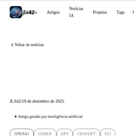
Notícias
jls42
Início
Artigos
Projetos
Tags
IA
Voltar às notícias
GPT-5.2-Codex, Skills e
ChatGPT Images: OpenAI
Acelera para Desenvolvedores
JLS42
/
19 de dezembro de 2025
Artigo gerado por inteligência artificial
OPENAI
CODEX
GPT
CHATGPT
CLI