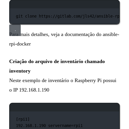
Janela de terminal
git
clone
https://gitlab.com/jls42/ansible-rpi-do
Para mais detalhes, veja a documentação do
ansible-
rpi-docker
Criação do arquivo de inventário chamado
inventory
Neste exemplo de inventário o Raspberry Pi possui
o IP 192.168.1.190
Janela de terminal
[rpi1]
192.168.1.190
servername=rpi1