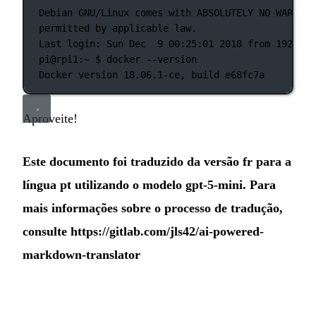
Debian
GNU/Linux
comes
with
ABSOLUTELY
NO
WARRANT
permitted
by
applicable
law.
Last
login:
Sun
Dec
9
00:25:01
2018
from
192.168
pi@rpi1:~
 $ 
docker
--version
Docker
version
18.06.1-ce,
build
e68fc7a
Aproveite!
Este documento foi traduzido da versão fr para a
língua pt utilizando o modelo gpt-5-mini. Para
mais informações sobre o processo de tradução,
consulte
https://gitlab.com/jls42/ai-powered-
markdown-translator