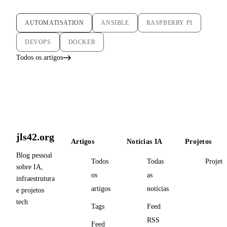
AUTOMATISATION
ANSIBLE
RASPBERRY PI
DEVOPS
DOCKER
Todos os artigos
jls42.org
Artigos
Notícias IA
Projetos
Blog pessoal
Todos
Todas
Projeto
sobre IA,
os
as
infraestrutura
artigos
notícias
e projetos
tech
Tags
Feed
RSS
Feed