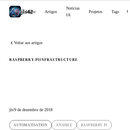
Notícias
jls42
Início
Artigos
Projetos
Tags
IA
Voltar aos artigos
RASPBERRY-PI
INFRASTRUCTURE
Instalação automática do
Docker com Ansible no
Raspberry Pi
jls
/
9 de dezembro de 2018
AUTOMATISATION
ANSIBLE
RASPBERRY PI