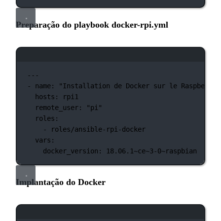
Preparação do playbook docker-rpi.yml
Janela de terminal
---
-
name:
"Installation de Docker sur le Raspberry 
hosts:
rpi1
remote_user:
"pi"
roles:
-
roles/ansible-rpi-docker
vars:
docker_version:
18.06.1~ce~3-0~raspbian
Implantação do Docker
Janela de terminal