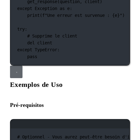
get_response(question, client)
except
Exception
as
 e:
print
(
f
"Une erreur est survenue : 
{
e
}
"
)
try
:
# Supprime le client
del
 client
except
TypeError
:
pass
Exemplos de Uso
Pré-requisitos
Janela de terminal
# Optionnel - Vous aurez peut-être besoin d'insta