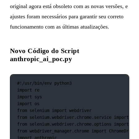
original agora está obsoleto com as novas versões, e
ajustes foram necessários para garantir seu correto
funcionamento com as últimas atualizações.
Novo Código do Script
anthropic_ai_poc.py
#!/usr/bin/env python3
import
 re
import
 sys
import
 os
from
 selenium 
import
 webdriver
from
 selenium.webdriver.chrome.service 
import
 Ser
from
 selenium.webdriver.chrome.options 
import
 Opt
from
 webdriver_manager.chrome 
import
 ChromeDriver
import
 anthropic