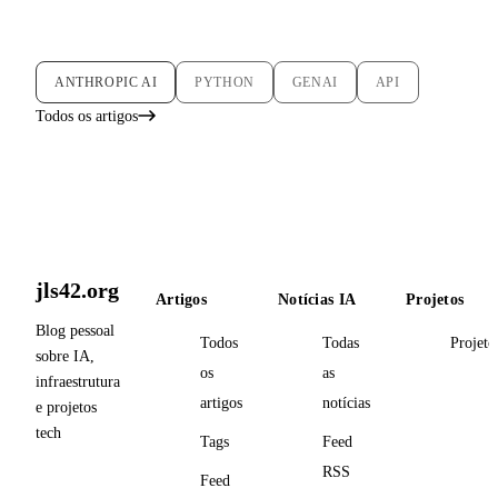
ANTHROPIC AI
PYTHON
GENAI
API
Todos os artigos
jls42.org
Artigos
Notícias IA
Projetos
Blog pessoal
Todos
Todas
Projeto
sobre IA,
os
as
infraestrutura
artigos
notícias
e projetos
tech
Tags
Feed
RSS
Feed