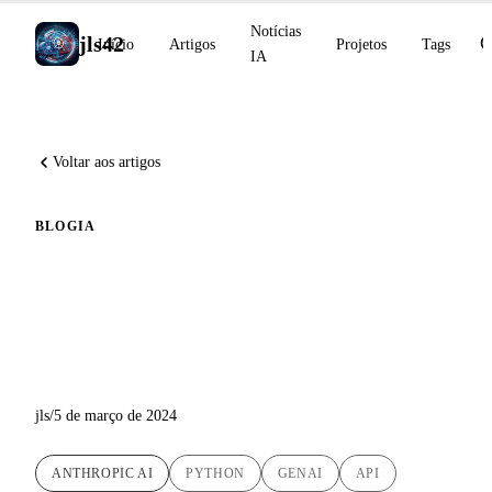
Notícias
jls42
Início
Artigos
Projetos
Tags
IA
Voltar aos artigos
BLOG
IA
Exploração da API Claude da
Anthropic AI através de um
script Python POC
jls
/
5 de março de 2024
ANTHROPIC AI
PYTHON
GENAI
API