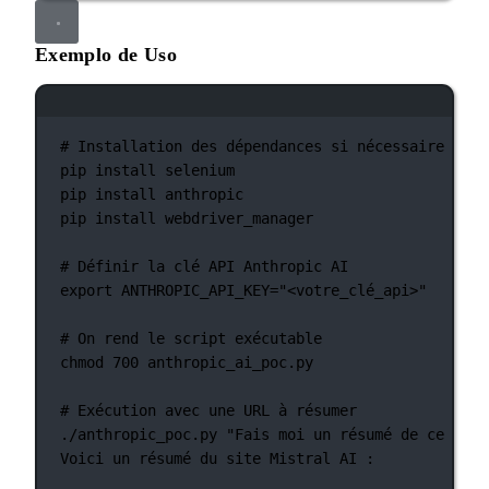
Exemplo de Uso
Janela de terminal
# Installation des dépendances si nécessaire :
pip
install
selenium
pip
install
anthropic
pip
install
webdriver_manager
# Définir la clé API Anthropic AI
export
 ANTHROPIC_API_KEY
=
"<votre_clé_api>"
# On rend le script exécutable
chmod
700
anthropic_ai_poc.py
# Exécution avec une URL à résumer
./anthropic_poc.py
"Fais moi un résumé de ce site
Voici
un
résumé
du
site
Mistral
AI
: