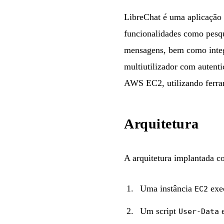
LibreChat
é uma aplicação 
funcionalidades como pesqu
mensagens, bem como integr
multiutilizador com autenti
AWS EC2, utilizando ferra
Arquitetura
A arquitetura implantada c
Uma instância
exe
EC2
Um script
e
User-Data