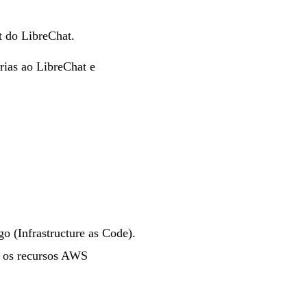
t do LibreChat.
rias ao LibreChat e
o (Infrastructure as Code).
mo os recursos AWS