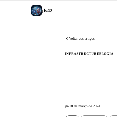
jls42
Voltar aos artigos
INFRASTRUCTURE
BLOG
IA
Implanta
LibreCh
jls
/
18 de março de 2024