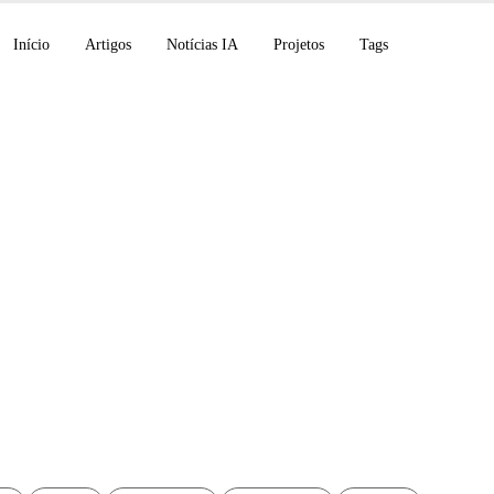
Início
Artigos
Notícias IA
Projetos
Tags
ção automatizada do
at na EC2 AWS