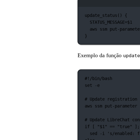
update_status
() {
STATUS_MESSAGE
=
$1
aws
ssm
put-paramete
}
Exemplo da função
update
#!/bin/bash
set
-e
# Update registration 
aws
ssm
put-parameter
# Update LibreChat con
if
 [ 
"
$1
"
==
"true"
 ];
sed
-i
's/enabled: f