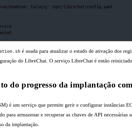
rue/enabled: false/g'
/opt/librechat/config.yaml
rvice
echat
é usada para atualizar o estado de ativação dos re
ation.sh
iguração do LibreChat. O serviço LibreChat é então reiniciado 
o do progresso da implantação co
 é um serviço que permite gerir e configurar instâncias EC
do para armazenar e recuperar as chaves de API necessárias
so da implantação.