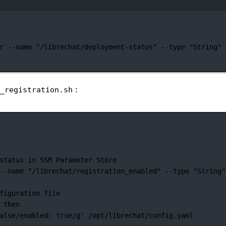
Janela de terminal
r
--name
"/librechat/deployment-status"
--type
"String"
:
_registration.sh
status in SSM Parameter Store
--name
"/librechat/registration_enabled"
--type
"String"
figuration file
 
then
alse/enabled: true/g'
/opt/librechat/config.yaml