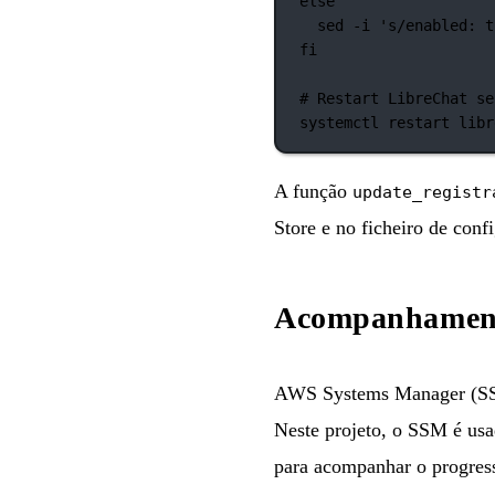
else
sed
-i
's/enabled: t
fi
# Restart LibreChat se
systemctl
restart
libr
A função
update_registr
Store e no ficheiro de conf
Acompanhament
AWS Systems Manager (SSM)
Neste projeto, o SSM é usa
para acompanhar o progres