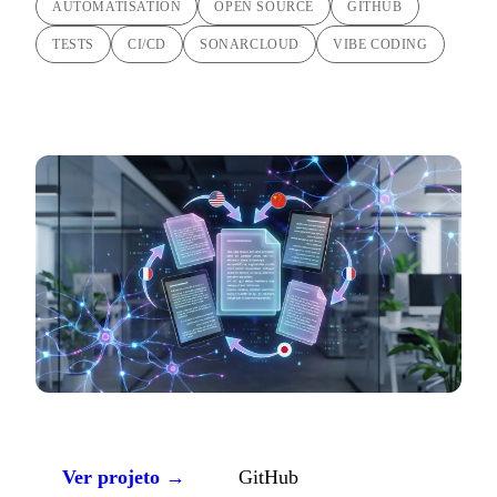
AUTOMATISATION
OPEN SOURCE
GITHUB
TESTS
CI/CD
SONARCLOUD
VIBE CODING
Ver projeto →
GitHub