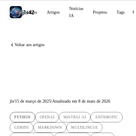
Notícias
jls42
Início
Artigos
Projetos
Tags
IA
Voltar aos artigos
Automação Multilíngue: Meu
Script AI-Powered Markdown
Translator
jls
/
15 de março de 2025
/
Atualizado em 8 de maio de 2026
PYTHON
OPENAI
MISTRAL AI
ANTHROPIC
GEMINI
MARKDOWN
MULTILINGUE