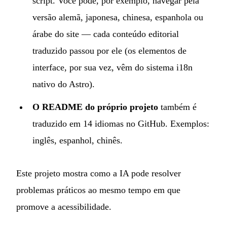
script. Você pode, por exemplo, navegar pela
versão
alemã
,
japonesa
,
chinesa
,
espanhola
ou
árabe
do site — cada conteúdo editorial
traduzido passou por ele (os elementos de
interface, por sua vez, vêm do sistema i18n
nativo do Astro).
O README do próprio projeto
também é
traduzido em 14 idiomas no GitHub. Exemplos:
inglês
,
espanhol
,
chinês
.
Este projeto mostra como a IA pode resolver
problemas práticos ao mesmo tempo em que
promove a acessibilidade.