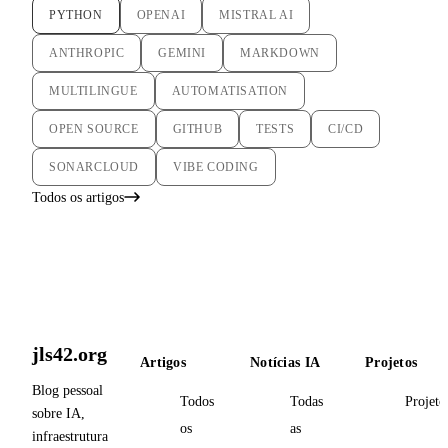
PYTHON
OPENAI
MISTRAL AI
ANTHROPIC
GEMINI
MARKDOWN
MULTILINGUE
AUTOMATISATION
OPEN SOURCE
GITHUB
TESTS
CI/CD
SONARCLOUD
VIBE CODING
Todos os artigos
jls42.org
Artigos
Notícias IA
Projetos
Blog pessoal
Todos
Todas
Projeto
sobre IA,
os
as
infraestrutura