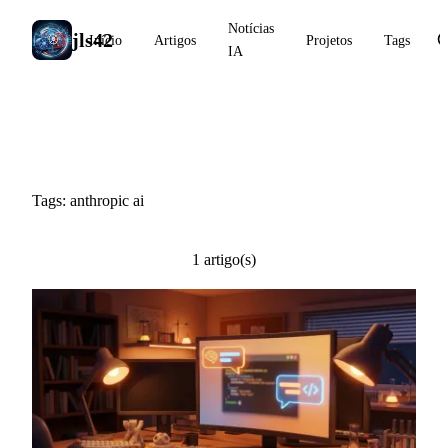
Notícias
jls42
Início
Artigos
Projetos
Tags
IA
#anthropic ai
Tags: anthropic ai
1 artigo(s)