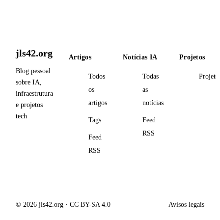
jls42.org
Artigos
Notícias IA
Projetos
Blog pessoal
Todos
Todas
Projeto
sobre IA,
os
as
infraestrutura
artigos
notícias
e projetos
tech
Tags
Feed
RSS
Feed
RSS
© 2026 jls42.org · CC BY-SA 4.0
Avisos legais