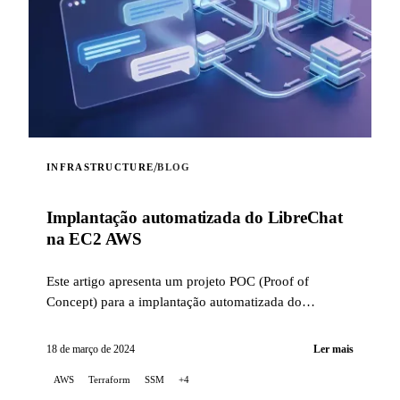
/
INFRASTRUCTURE
BLOG
Implantação automatizada do LibreChat
na EC2 AWS
Este artigo apresenta um projeto POC (Proof of
Concept) para a implantação automatizada do
LibreChat na AWS EC2, utilizando o Terraform para
orquestrar a infraestrutura...
18 de março de 2024
Ler mais
AWS
Terraform
SSM
+4