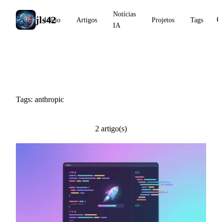
Notícias
jls42
Início
Artigos
Projetos
Tags
IA
#anthropic
Tags: anthropic
2 artigo(s)