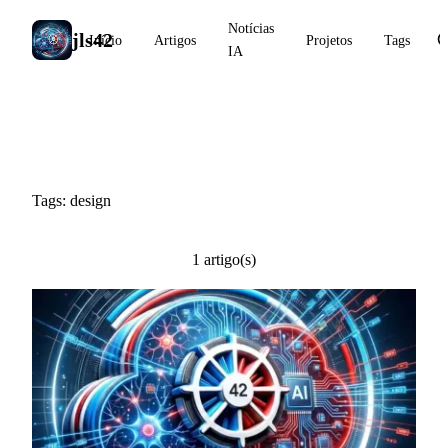
Notícias
jls42
Início
Artigos
Projetos
Tags
IA
#design
Tags: design
1 artigo(s)