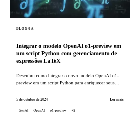
/
BLOG
IA
Integrar o modelo OpenAI o1-preview em
um script Python com gerenciamento de
expressões LaTeX
Descubra como integrar o novo modelo OpenAI o1-
preview em um script Python para enriquecer seus
projetos de inteligência artificial. Este script permite
que você interaja com a API OpenAI usando o modelo
5 de outubro de 2024
Ler mais
o1-preview, com a possibilidade de incluir conteúdo
GenAI
OpenAI
o1-preview
+2
da web nos prompts por meio de uma funcionalidade
de web scraping. Além disso, ele lida corretamente
com expressões matemáticas LaTeX nas respostas do
modelo, convertendo-as em texto Unicode legível no