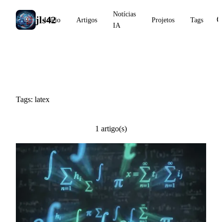
Notícias
jls42
Início
Artigos
Projetos
Tags
IA
#latex
Tags: latex
1 artigo(s)