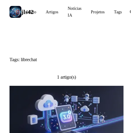
Notícias
jls42
Início
Artigos
Projetos
Tags
IA
#librechat
Tags: librechat
1 artigo(s)