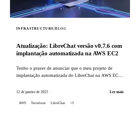
/
INFRASTRUCTURE
BLOG
Atualização: LibreChat versão v0.7.6 com
implantação automatizada na AWS EC2
Tenho o prazer de anunciar que o meu projeto de
implantação automatizada do LibreChat na AWS EC2
foi atualizado para corrigir problemas relacionados
com as mudanças recentes na forma de instalar o
12 de janeiro de 2025
Ler mais
LibreChat, além de agora suportar a versão v0.7.6.
AWS
Terraform
LibreChat
+3