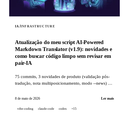
/
IA
INFRASTRUCTURE
Atualização do meu script AI-Powered
Markdown Translator (v1.9): novidades e
como buscar código limpo sem revisar em
pair-IA
75 commits, 3 novidades de produto (validação pós-
tradução, nota multiposicionamento, modo --news) e
uma stack de qualidade industrial (14 hooks, 229
testes, revisão de PR assistida por IA) para buscar
8 de maio de 2026
Ler mais
código limpo quando um projeto é 100 %
vibe-coding
claude-code
codex
+15
desenvolvido em pair-IA.