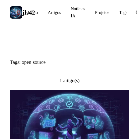
Notícias
jls42
Início
Artigos
Projetos
Tags
IA
#open-source
Tags: open-source
1 artigo(s)