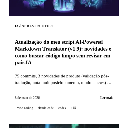
/
IA
INFRASTRUCTURE
Atualização do meu script AI-Powered
Markdown Translator (v1.9): novidades e
como buscar código limpo sem revisar em
pair-IA
75 commits, 3 novidades de produto (validação pós-
tradução, nota multiposicionamento, modo --news) e
uma stack de qualidade industrial (14 hooks, 229
testes, revisão de PR assistida por IA) para buscar
8 de maio de 2026
Ler mais
código limpo quando um projeto é 100 %
vibe-coding
claude-code
codex
+15
desenvolvido em pair-IA.