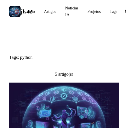
Notícias
jls42
Início
Artigos
Projetos
Tags
IA
#python
Tags: python
5 artigo(s)