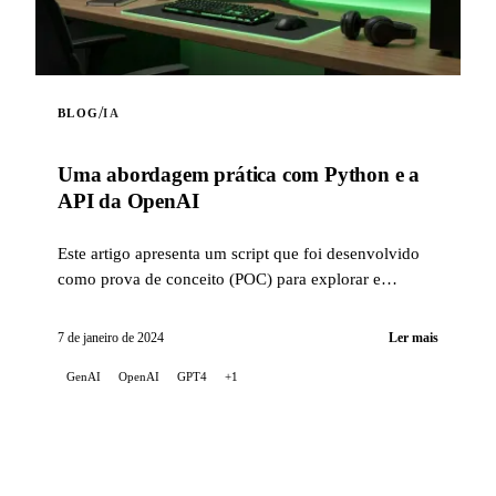
/
BLOG
IA
Uma abordagem prática com Python e a
API da OpenAI
Este artigo apresenta um script que foi desenvolvido
como prova de conceito (POC) para explorar e
familiarizar-se com as capacidades da API da OpenAI.
7 de janeiro de 2024
Ler mais
GenAI
OpenAI
GPT4
+1