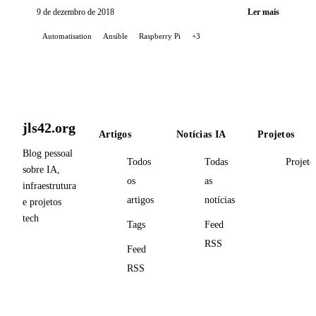
9 de dezembro de 2018
Ler mais
Automatisation
Ansible
Raspberry Pi
+3
jls42.org
Artigos
Notícias IA
Projetos
Blog pessoal
Todos
Todas
Projeto
sobre IA,
os
as
infraestrutura
artigos
notícias
e projetos
tech
Tags
Feed
RSS
Feed
RSS