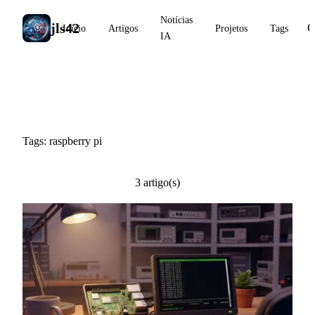
Notícias
jls42
Início
Artigos
Projetos
Tags
IA
#raspberry pi
Tags: raspberry pi
3 artigo(s)