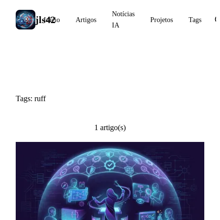
Notícias
jls42
Início
Artigos
Projetos
Tags
IA
#ruff
Tags: ruff
1 artigo(s)