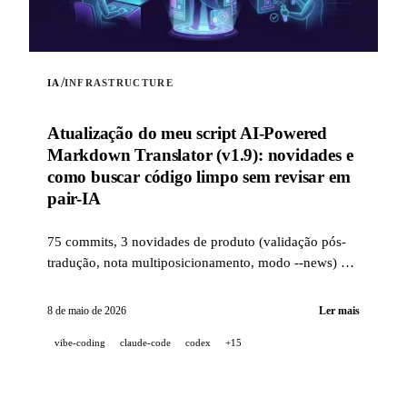
/
IA
INFRASTRUCTURE
Atualização do meu script AI-Powered
Markdown Translator (v1.9): novidades e
como buscar código limpo sem revisar em
pair-IA
75 commits, 3 novidades de produto (validação pós-
tradução, nota multiposicionamento, modo --news) e
uma stack de qualidade industrial (14 hooks, 229
testes, revisão de PR assistida por IA) para buscar
8 de maio de 2026
Ler mais
código limpo quando um projeto é 100 %
vibe-coding
claude-code
codex
+15
desenvolvido em pair-IA.