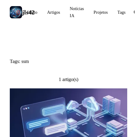
Notícias
jls42
Início
Artigos
Projetos
Tags
IA
#ssm
Tags: ssm
1 artigo(s)