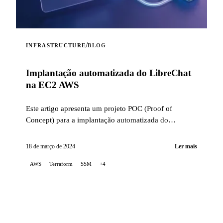
/
INFRASTRUCTURE
BLOG
Implantação automatizada do LibreChat
na EC2 AWS
Este artigo apresenta um projeto POC (Proof of
Concept) para a implantação automatizada do
LibreChat na AWS EC2, utilizando o Terraform para
orquestrar a infraestrutura...
18 de março de 2024
Ler mais
AWS
Terraform
SSM
+4