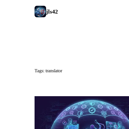
jls42
#translator
Tags: translator