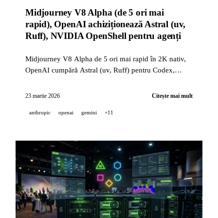
Midjourney V8 Alpha (de 5 ori mai
rapid), OpenAI achiziționează Astral (uv,
Ruff), NVIDIA OpenShell pentru agenți
Midjourney V8 Alpha de 5 ori mai rapid în 2K nativ,
OpenAI cumpără Astral (uv, Ruff) pentru Codex,
NVIDIA OpenShell runtime open source pentru agenți
autonomi. Săptămâna 18-23 martie 2026.
23 martie 2026
Citește mai mult
anthropic
openai
gemini
+11