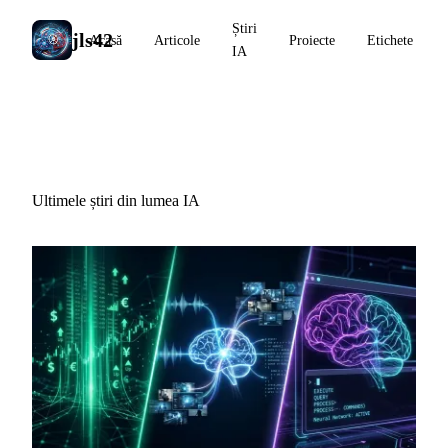
Știri
jls42
Acasă
Articole
Proiecte
Etichete
IA
Știri IA
Ultimele știri din lumea IA