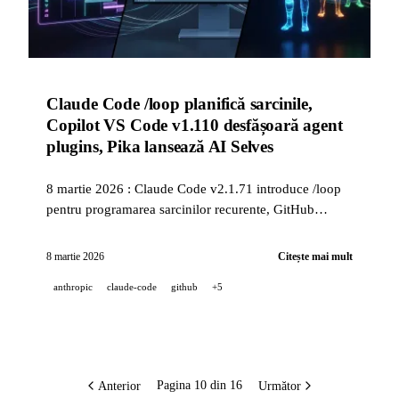
Claude Code /loop planifică sarcinile,
Copilot VS Code v1.110 desfășoară agent
plugins, Pika lansează AI Selves
8 martie 2026 : Claude Code v2.1.71 introduce /loop
pentru programarea sarcinilor recurente, GitHub
Copilot VS Code v1.110 aduce agent plugins și
instrumente browser agentice, Pika lansează AI Selves
8 martie 2026
Citește mai mult
pentru gemeni digitali video, iar Luma dezvăluie
anthropic
claude-code
github
+5
agenții săi creativi.
Anterior
Următor
Pagina 10 din 16