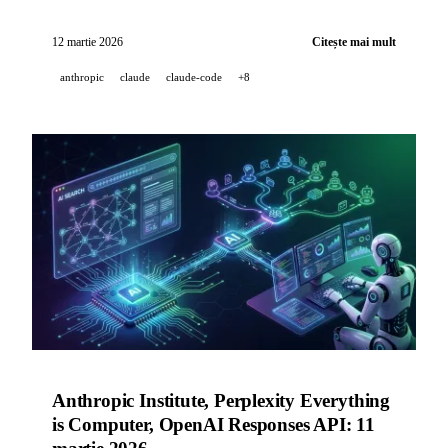
Video API cu Sora 2 pentru dezvoltatori, Google Maps
primește cea mai mare actualizare din ultimii zece ani
12 martie 2026
Citește mai mult
datorită Gemini.
anthropic
claude
claude-code
+8
Anthropic Institute, Perplexity Everything
is Computer, OpenAI Responses API: 11