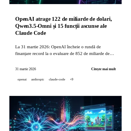
OpenAI atrage 122 de miliarde de dolari,
Qwen3.5-Omni și 15 funcții ascunse ale
Claude Code
La 31 martie 2026: OpenAI încheie o rundă de
finanțare record la o evaluare de 852 de miliarde de
dolari, Qwen își lansează modelul omnimodal nativ și
Boris Cherny dezvăluie funcționalitățile puțin
31 martie 2026
Citește mai mult
cunoscute ale Claude Code.
openai
anthropic
claude-code
+9