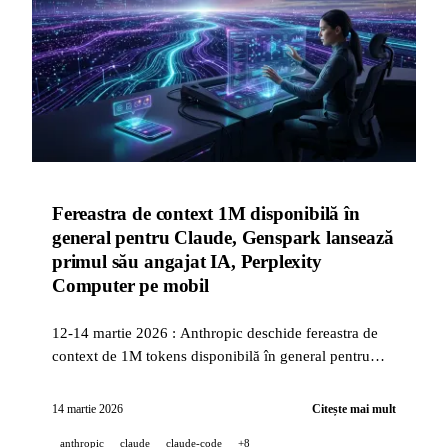
Fereastra de context 1M disponibilă în
general pentru Claude, Genspark lansează
primul său angajat IA, Perplexity
Computer pe mobil
12-14 martie 2026 : Anthropic deschide fereastra de
context de 1M tokens disponibilă în general pentru
Opus 4.6 și Sonnet 4.6, Genspark dezvăluie AI
Workspace 3.0 cu agentul său Claw și 385M$ strânși,
14 martie 2026
Citește mai mult
Perplexity Computer ajunge pe smartphone.
anthropic
claude
claude-code
+8