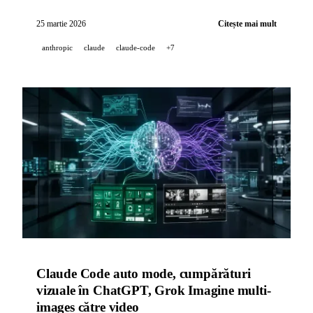
Code pornește de 2,8x mai repede datorită a 60 de zile
de optimizări Bun, GitHub Copilot își schimbă politica
25 martie 2026
Citește mai mult
datelor cu opt-out până la 24 aprilie, iar Lyria 3 Pro
anthropic
claude
claude-code
+7
generează piese muzicale de până la 3 minute.
Claude Code auto mode, cumpărături
vizuale în ChatGPT, Grok Imagine multi-
images către video