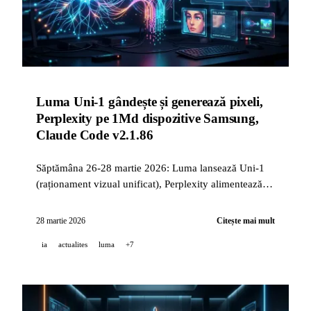
Luma Uni-1 gândește și generează pixeli,
Perplexity pe 1Md dispozitive Samsung,
Claude Code v2.1.86
Săptămâna 26-28 martie 2026: Luma lansează Uni-1
(raționament vizual unificat), Perplexity alimentează
Samsung Browsing Assist (1Md+ dispozitive), Claude
Code v2.1.86 aduce 15 corecții majore, GitHub
28 martie 2026
Citește mai mult
Copilot CLI lansează testele unitare prin agenți.
ia
actualites
luma
+7