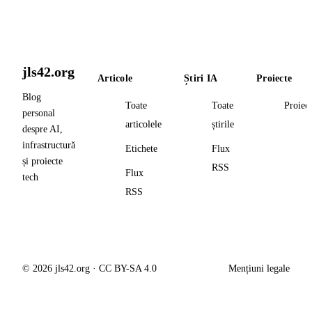
jls42.org
Articole
Știri IA
Proiecte
Blog
Toate
Toate
Proiec
personal
articolele
știrile
despre AI,
infrastructură
Etichete
Flux
și proiecte
RSS
Flux
tech
RSS
© 2026 jls42.org · CC BY-SA 4.0
Mențiuni legale