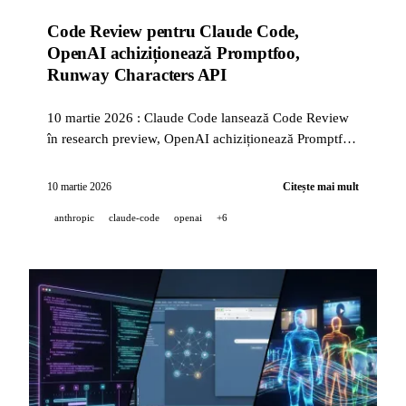
Code Review pentru Claude Code,
OpenAI achiziționează Promptfoo,
Runway Characters API
10 martie 2026 : Claude Code lansează Code Review
în research preview, OpenAI achiziționează Promptfoo
pentru securitatea IA enterprise, Runway deschide
API-ul Characters agents video GWM-1.
10 martie 2026
Citește mai mult
anthropic
claude-code
openai
+6