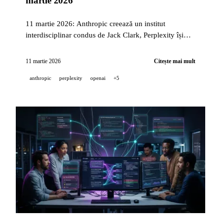
martie 2026
11 martie 2026: Anthropic creează un institut
interdisciplinar condus de Jack Clark, Perplexity își
lansează viziunea Computer cu 4 API, OpenAI
dotează Responses API cu un mediu informatic
11 martie 2026
Citește mai mult
complet pentru agenți, iar Meta publică 4 generații de
anthropic
perplexity
openai
+5
cipuri MTIA.