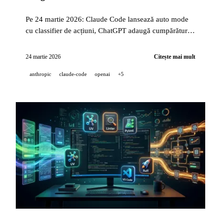
Pe 24 martie 2026: Claude Code lansează auto mode
cu classifier de acțiuni, ChatGPT adaugă cumpărăturile
vizuale cu Agentic Commerce Protocol, iar xAI
deschide Grok Imagine pentru generarea video multi-
24 martie 2026
Citește mai mult
images pe API.
anthropic
claude-code
openai
+5