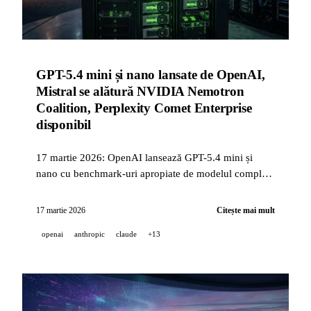
GPT-5.4 mini și nano lansate de OpenAI,
Mistral se alătură NVIDIA Nemotron
Coalition, Perplexity Comet Enterprise
disponibil
17 martie 2026: OpenAI lansează GPT-5.4 mini și
nano cu benchmark-uri apropiate de modelul complet,
Mistral și Perplexity se alătură NVIDIA Nemotron
Coalition la GTC 2026, iar Perplexity deschide Comet
17 martie 2026
Citește mai mult
pentru echipele enterprise cu guvernanță MDM.
openai
anthropic
claude
+13