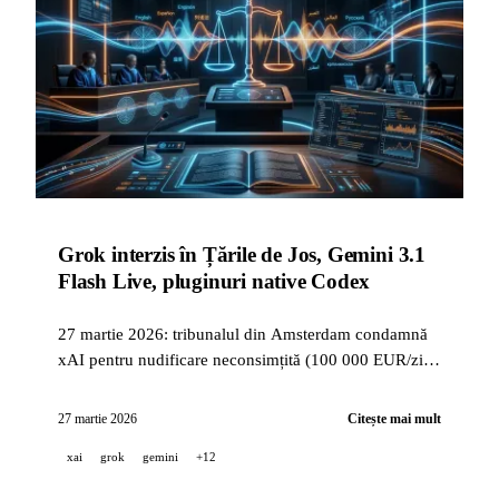
Grok interzis în Țările de Jos, Gemini 3.1
Flash Live, pluginuri native Codex
27 martie 2026: tribunalul din Amsterdam condamnă
xAI pentru nudificare neconsimțită (100 000 EUR/zi),
Gemini 3.1 Flash Live audio în timp real în peste 90 de
limbi, pluginuri Codex pentru Slack/Figma/Notion,
27 martie 2026
Citește mai mult
Claude Code v2.1.85 și modul auto, Cohere Transcribe
xai
grok
gemini
+12
nr.1 ASR, Suno v5.5, Voxtral TTS.